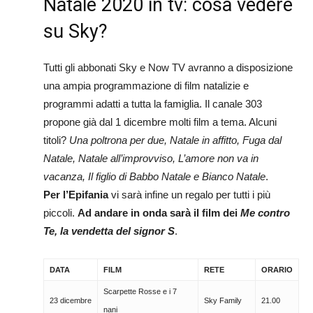
Natale 2020 in tv: cosa vedere
su Sky?
Tutti gli abbonati Sky e Now TV avranno a disposizione
una ampia programmazione di film natalizie e
programmi adatti a tutta la famiglia. Il canale 303
propone già dal 1 dicembre molti film a tema. Alcuni
titoli?
Una poltrona per due, Natale in affitto, Fuga dal
Natale, Natale all’improvviso, L’amore non va in
vacanza, Il figlio di Babbo Natale e Bianco Natale
.
Per l’Epifania
vi sarà infine un regalo per tutti i più
piccoli.
Ad andare in onda sarà il film dei
Me contro
Te, la vendetta del signor S
.
DATA
FILM
RETE
ORARIO
Scarpette Rosse e i 7
23 dicembre
Sky Family
21.00
nani