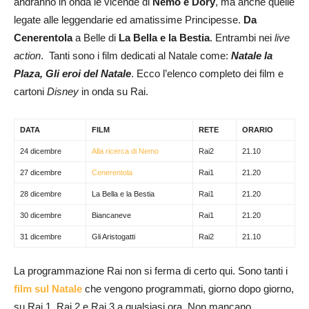
andranno in onda le vicende di
Nemo e Dory
, ma anche quelle
legate alle leggendarie ed amatissime Principesse.
Da
Cenerentola
a Belle di
La Bella e la Bestia
. Entrambi nei
live
action
. Tanti sono i film dedicati al Natale come:
Natale la
Plaza, Gli eroi del Natale
. Ecco l’elenco completo dei film e
cartoni
Disney
in onda su Rai.
DATA
FILM
RETE
ORARIO
24 dicembre
Alla ricerca di Nemo
Rai2
21.10
27 dicembre
Cenerentola
Rai1
21.20
28 dicembre
La Bella e la Bestia
Rai1
21.20
30 dicembre
Biancaneve
Rai1
21.20
31 dicembre
Gli Aristogatti
Rai2
21.10
La programmazione Rai non si ferma di certo qui. Sono tanti i
film sul Natale
che vengono programmati, giorno dopo giorno,
su Rai 1, Rai 2 e Rai 3 a qualsiasi ora. Non mancano