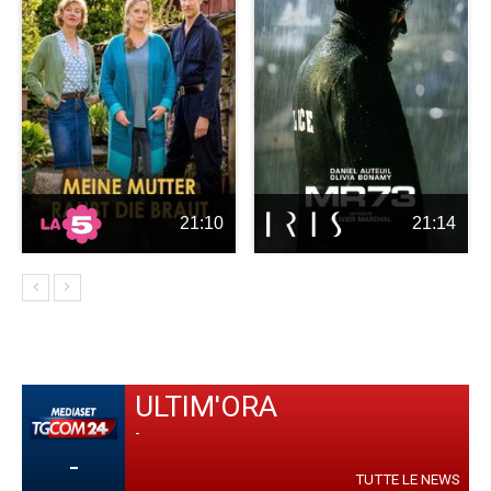
21:10
21:14
ULTIM'ORA
-
-
TUTTE LE NEWS