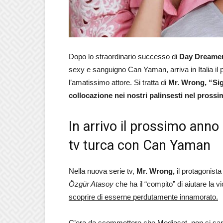
Dopo lo straordinario successo di
Day Dreamer
sexy e sanguigno Can Yaman, arriva in Italia il
l’amatissimo attore. Si tratta di
Mr. Wrong, “Sig
collocazione nei nostri palinsesti nel prossi
In arrivo il prossimo anno 
tv turca con Can Yaman
Nella nuova serie tv,
Mr. Wrong,
il protagonist
Özgür Atasoy
che ha il “compito” di aiutare la v
scoprire di esserne perdutamente innamorato.
C’era da scommettere che Mediaset, non si sare