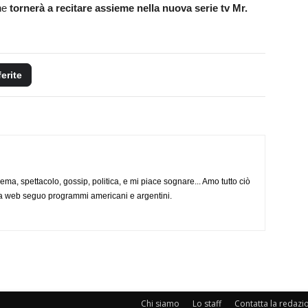
he
tornerà a recitare assieme nella nuova serie tv Mr.
ferite
nema, spettacolo, gossip, politica, e mi piace sognare... Amo tutto ciò
via web seguo programmi americani e argentini.
Chi siamo
Lo staff
Contatta la redazi