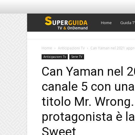
Super
Home
Guida T
Guida
Home
Anticipazioni Tv
Can Yaman nel 2021 approd
Anticipazioni Tv
Serie TV
TV
Can Yaman nel 2
canale 5 con una
titolo Mr. Wrong
protagonista è la
Sweet