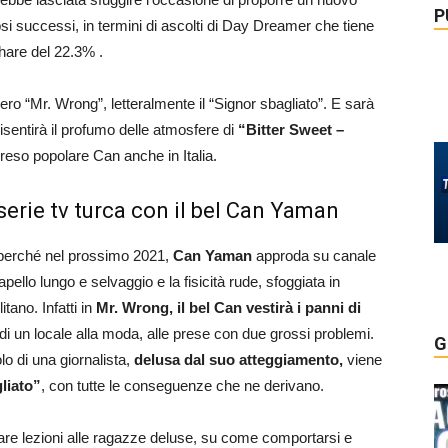
P
si successi, in termini di ascolti di Day Dreamer che tiene
hare del 22.3% .
vero “Mr. Wrong”, letteralmente il “Signor sbagliato”. E sarà
risentirà il profumo delle atmosfere di
“Bitter Sweet –
reso popolare Can anche in Italia.
a serie tv turca con il bel Can Yaman
a perché nel prossimo 2021,
Can Yaman
approda su canale
llo lungo e selvaggio e la fisicità rude, sfoggiata in
tano. Infatti in
Mr. Wrong, il bel Can vestirà i panni di
io di un locale alla moda, alle prese con due grossi problemi.
G
olo di una giornalista,
delusa dal suo atteggiamento,
viene
liato”
, con tutte le conseguenze che ne derivano.
dare lezioni alle ragazze deluse, su come comportarsi e