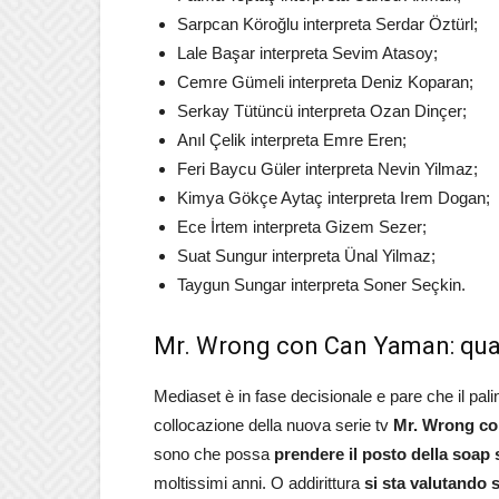
Sarpcan Köroğlu interpreta Serdar Öztürl;
Lale Başar interpreta Sevim Atasoy;
Cemre Gümeli interpreta Deniz Koparan;
Serkay Tütüncü interpreta Ozan Dinçer;
Anıl Çelik interpreta Emre Eren;
Feri Baycu Güler interpreta Nevin Yilmaz;
Kimya Gökçe Aytaç interpreta Irem Dogan;
Ece İrtem interpreta Gizem Sezer;
Suat Sungur interpreta Ünal Yilmaz;
Taygun Sungar interpreta Soner Seçkin.
Mr. Wrong con Can Yaman: qua
Mediaset è in fase decisionale e pare che il pali
collocazione della nuova serie tv
Mr. Wrong co
sono che possa
prendere il posto della soap
moltissimi anni. O addirittura
si sta valutando