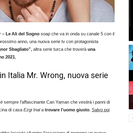
 – Le Ali del Sogno
soap che va in onda su canale 5 con il
 prossimo anno, una nuova serie tv con protagonista
nor Sbagliato”,
altra serie turca che troverà
una
mo 2021.
in Italia Mr. Wrong, nuova serie
a è sempre l’affascinante Can Yaman che vestirà i panni di
icina di casa
Ezgi Inal
a
trovare l’uomo giusto
.
Salvo poi
bbe lasciata sfuggire l’occasione di proporre un nuovo