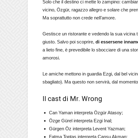
Solo che il destino ci mette lo zampino: cambia
vicino, Özgür, ragazzo allegro e solare che prend
Ma soprattutto non crede nell’amore.
Gestisce un ristorante e vedendo la sua vicina tr
giusto. Salvo poi scoprire,
di essersene innam
a lieto fine, è prevedibile lo sbocciare di una s
amorosi.
Le amiche mettono in guardia Ezgi, dal bel vic
sbagliato). Ma questo non servirà, dal moment
Il cast di Mr. Wrong
Can Yaman interpreta Özgür Atasoy;
Özge Gürel interpreta Ezgi Inal;
Gürgen Öz interpreta Levent Yazman;
Fatma Toptaş interpreta Cansu Akman;