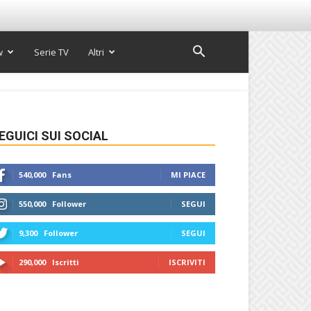
w
Serie TV
Altri
EGUICI SUI SOCIAL
540,000
Fans
MI PIACE
550,000
Follower
SEGUI
9,300
Follower
SEGUI
290,000
Iscritti
ISCRIVITI