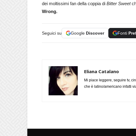
dei moltissimi fan della coppia di
Bitter Sweet
c
Wrong.
Seguici su
Google
Discover
Fonti
Pre
Eliana Catalano
Mi piace leggere, seguire tv, ci
che è latino/americano infatti 