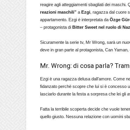
reagire agli atteggiamenti sbagliati dei maschi. 
reazioni maschili”
a
Ezgi
, ragazza dal cuore 
appartamento. Ezgi è interpretata da
Özge Güre
– protagonista di
Bitter Sweet nel ruolo di Nazl
Sicuramente la serie tv, Mr Wrong, sarà un nu
deve in gran parte al protagonista, Can Yaman, c
Mr. Wrong: di cosa parla? Tram
Ezgi è una ragazza delusa dall’amore. Come nel 
fidanzato perchè scopre che lui si è concesso un
lasciarlo durante la festa a sorpresa che lei gl
Fatta la terribile scoperta decide che vuole tener
quello giusto. Nessuna relazione con uomini sbag