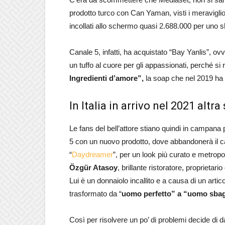
prodotto turco con Can Yaman, visti i meraviglio
incollati allo schermo quasi 2.688.000 per uno s
Canale 5, infatti, ha acquistato “Bay Yanlis”, ov
un tuffo al cuore per gli appassionati, perché si 
Ingredienti d’amore”,
la soap che nel 2019 ha 
In Italia in arrivo nel 2021 altr
Le fans del bell’attore stiano quindi in campan
5 con un nuovo prodotto, dove abbandonerà il cape
“
Daydreamer
”, per un look più curato e metropoli
Özgür Atasoy
, brillante ristoratore, proprietar
Lui è un donnaiolo incallito e a causa di un artic
trasformato da “
uomo perfetto” a “uomo sbag
Così per risolvere un po’ di problemi decide di 