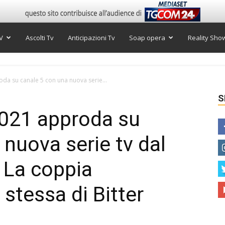
V
Ascolti Tv
Anticipazioni Tv
Soap opera
Reality Sho
a su canale 5 con una nuova serie...
S
021 approda su
 nuova serie tv dal
. La coppia
 stessa di Bitter