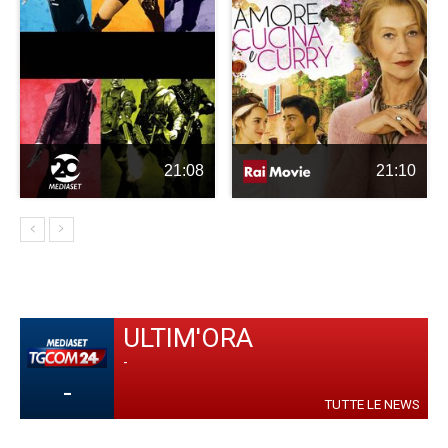
21:08
21:10
ULTIM'ORA
-
-
TUTTE LE NEWS