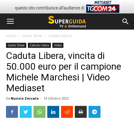
Home
Game Show
Caduta Libera
Game Show
Caduta Libera
Video
Caduta Libera, vincita di
50.000 euro per il campione
Michele Marchesi | Video
Mediaset
Da
Nunzio Zeccato
-
14 Ottobre 2022