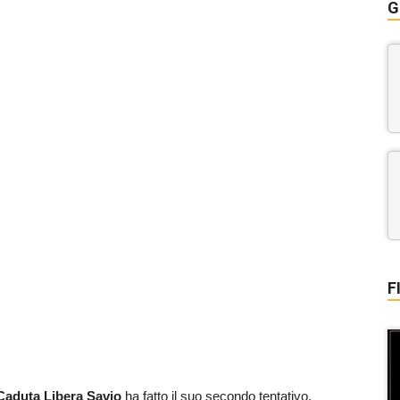
G
F
aduta Libera Savio
ha fatto il suo secondo tentativo.