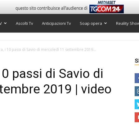
V
Ascolti Tv
Anticipazioni Tv
Soap opera
Reality Sho
a, i 10 passi di Savio di mercoledì 11 settembre 2019...
S
10 passi di Savio di
tembre 2019 | video