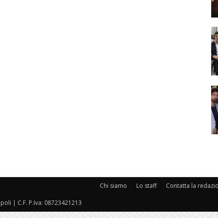
Chi siamo
Lo staff
Contatta la redazi
oli | C.F. P.Iva: 08723421213