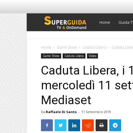
Super
Home
Guida T
Guida
Home
Game Show
Caduta Libera
Caduta Liber
Game Show
Caduta Libera
Video
TV
Caduta Libera, i 
mercoledì 11 set
Mediaset
Da
Raffaele Di Santo
-
11 Settembre 2019