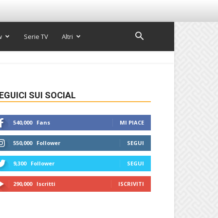
w
Serie TV
Altri
EGUICI SUI SOCIAL
540,000
Fans
MI PIACE
550,000
Follower
SEGUI
9,300
Follower
SEGUI
290,000
Iscritti
ISCRIVITI