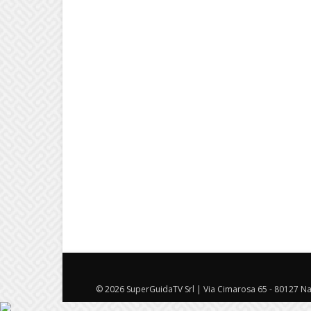
© 2026 SuperGuidaTV Srl | Via Cimarosa 65 - 80127 Nap