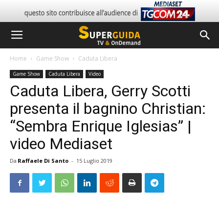
Home
Game Show
Caduta Libera
Game Show
Caduta Libera
Video
Caduta Libera, Gerry Scotti
presenta il bagnino Christian:
“Sembra Enrique Iglesias” |
video Mediaset
Da
Raffaele Di Santo
-
15 Luglio 2019