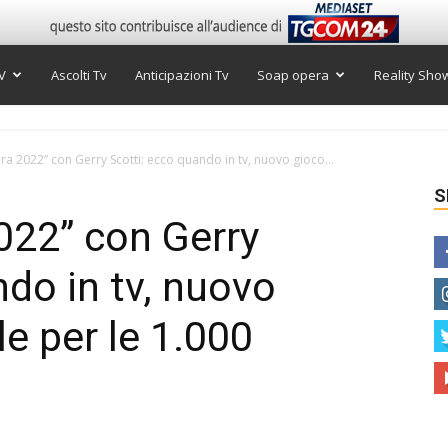
V
Ascolti Tv
Anticipazioni Tv
Soap opera
Reality Sho
ra 2022” con Gerry Scotti: ecco quando in tv, nuovo gioco...
S
022” con Gerry
ndo in tv, nuovo
le per le 1.000