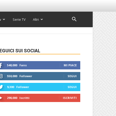
w
Serie TV
Altri
EGUICI SUI SOCIAL
540,000
Fans
MI PIACE
550,000
Follower
SEGUI
9,300
Follower
SEGUI
290,000
Iscritti
ISCRIVITI