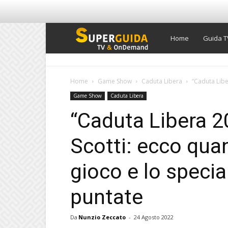
Super
Home
Guida T
Guida
Home
Game Show
Caduta Libera
“Caduta Libe
Game Show
Caduta Libera
TV
“Caduta Libera 2
Scotti: ecco qua
gioco e lo specia
puntate
Da
Nunzio Zeccato
-
24 Agosto 2022