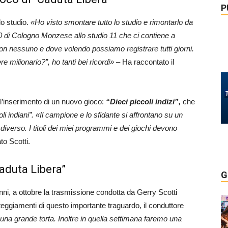
P
lo studio.
«Ho visto smontare tutto lo studio e rimontarlo da
20 di Cologno Monzese allo studio 11 che ci contiene a
 nessuno e dove volendo possiamo registrare tutti giorni.
 milionario?”, ho tanti bei ricordi»
– Ha raccontato il
 l’inserimento di un nuovo gioco:
“Dieci piccoli indizi”,
che
li indiani”.
«Il campione e lo sfidante si affrontano su un
 diverso. I titoli dei miei programmi e dei giochi devono
o Scotti.
Caduta Libera”
G
 anni, a ottobre la trasmissione condotta da Gerry Scotti
teggiamenti di questo importante traguardo, il conduttore
a grande torta. Inoltre in quella settimana faremo una