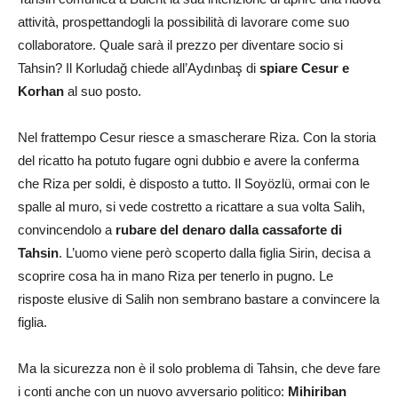
attività, prospettandogli la possibilità di lavorare come suo
collaboratore. Quale sarà il prezzo per diventare socio si
Tahsin? Il Korludağ chiede all’Aydınbaş di
spiare Cesur e
Korhan
al suo posto.
Nel frattempo Cesur riesce a smascherare Riza. Con la storia
del ricatto ha potuto fugare ogni dubbio e avere la conferma
che Riza per soldi, è disposto a tutto. Il Soyözlü, ormai con le
spalle al muro, si vede costretto a ricattare a sua volta Salih,
convincendolo a
rubare del denaro dalla cassaforte di
Tahsin
. L’uomo viene però scoperto dalla figlia Sirin, decisa a
scoprire cosa ha in mano Riza per tenerlo in pugno. Le
risposte elusive di Salih non sembrano bastare a convincere la
figlia.
Ma la sicurezza non è il solo problema di Tahsin, che deve fare
i conti anche con un nuovo avversario politico:
Mihiriban