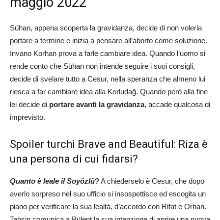
maggio 2022
Sühan, appena scoperta la gravidanza, decide di non volerla
portare a termine e inizia a pensare all’aborto come soluzione.
Invano Korhan prova a farle cambiare idea. Quando l’uomo si
rende conto che Sühan non intende seguire i suoi consigli,
decide di svelare tutto a Cesur, nella speranza che almeno lui
riesca a far cambiare idea alla Korludağ. Quando però alla fine
lei decide di
portare avanti la gravidanza
, accade qualcosa di
imprevisto.
Spoiler turchi Brave and Beautiful: Riza è
una persona di cui fidarsi?
Quanto è leale il
Soyözlü
?
A chiederselo è Cesur, che dopo
averlo sorpreso nel suo ufficio si insospettisce ed escogita un
piano per verificare la sua lealtà, d’accordo con Rifat e Orhan.
Tahsin comunica a Bülent la sua intenzione di aprire una nuova