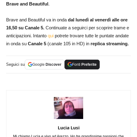
Brave and
Beautiful
.
Brave and Beautiful va in onda
dal lunedì al venerdì alle ore
16,50 su Canale 5.
Continuate a seguirci per scoprire trame e
anticipazioni. Intanto
qui
potrete trovare tutte le puntate andate
in onda su
Canale 5
(canale 105 in HD) in
replica streaming.
Seguici su
Google
Discover
Fonti
Preferite
Lucia Lusi
Mi chiamo Lucia e vivo ad Arezzo. Ho tre grandissime passioni che