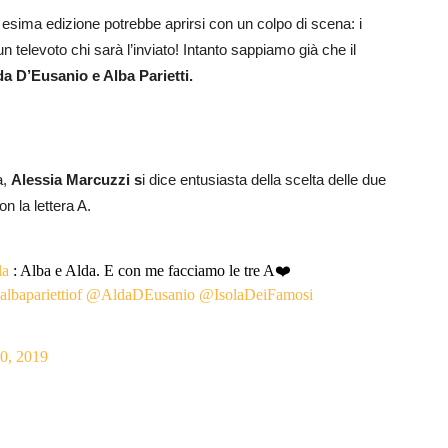
4 esima edizione potrebbe aprirsi con un colpo di scena: i
n televoto chi sarà l’inviato! Intanto sappiamo già che il
da D’Eusanio e Alba Parietti.
a,
Alessia Marcuzzi s
i dice entusiasta della scelta delle due
 la lettera A.
la
: Alba e Alda. E con me facciamo le tre A❤️
lbapariettiof
@AldaDEusanio
@IsolaDeiFamosi
10, 2019