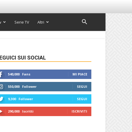
w
Serie TV
Altri
EGUICI SUI SOCIAL
540,000
Fans
MI PIACE
550,000
Follower
SEGUI
9,300
Follower
SEGUI
290,000
Iscritti
ISCRIVITI