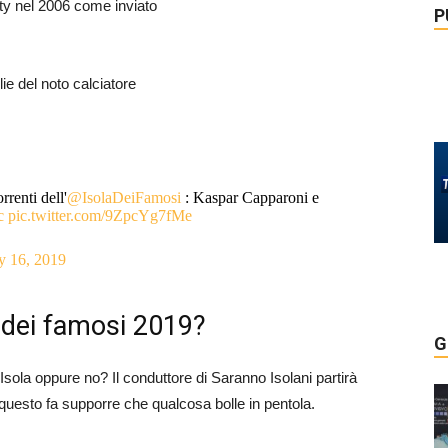
lity nel 2006 come inviato
P
lie del noto calciatore
rrenti dell'
@IsolaDeiFamosi
: Kaspar Capparoni e
c
pic.twitter.com/9ZpcYg7fMe
y 16, 2019
la dei famosi 2019?
G
’Isola oppure no? Il conduttore di Saranno Isolani partirà
questo fa supporre che qualcosa bolle in pentola.