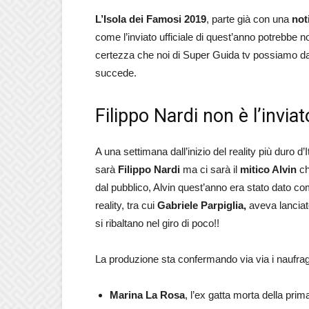
L’Isola dei Famosi 2019
, parte già con una
not
come l’inviato ufficiale di quest’anno potrebbe n
certezza che noi di Super Guida tv possiamo dar
succede.
Filippo Nardi non è l’invia
A una settimana dall’inizio del reality più duro d
sarà
Filippo Nardi
ma ci sarà il
mitico Alvin
ch
dal pubblico, Alvin quest’anno era stato dato c
reality, tra cui
Gabriele Parpiglia,
aveva lanciat
si ribaltano nel giro di poco!!
La produzione sta confermando via via i naufraghi 
Marina La Rosa
, l’ex gatta morta della pri