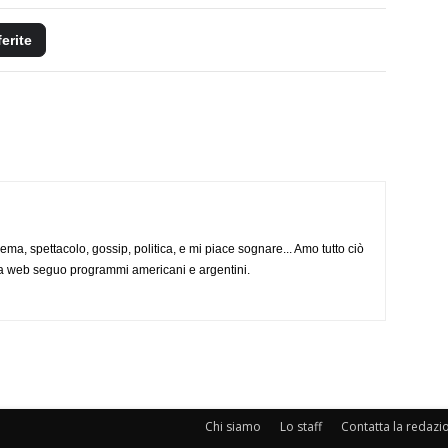
ferite
nema, spettacolo, gossip, politica, e mi piace sognare... Amo tutto ciò
via web seguo programmi americani e argentini.
Chi siamo
Lo staff
Contatta la redazi