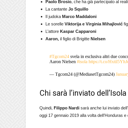
Paolo Brosio
, che ha già partecipato al rea
La cantante
Jo Squillo
Il judoka
Marco Maddaloni
Le sorelle
Viktorija e Virginia Mihajlović
fig
L’attore
Kaspar Capparoni
Aaron,
il figlio di Brigitte
Nielsen
#Tgcom24
svela in esclusiva altri due conco
Aaron Nielsen
#isola
https://t.co/Hxtil5YhJ
— Tgcom24 (@MediasetTgcom24)
Januar
Chi sarà l’inviato dell’Iso
Quindi,
Filippo Nardi
sarà anche lui inviato dell
oggi 17 gennaio 2019 alla volta dell’Honduras e 