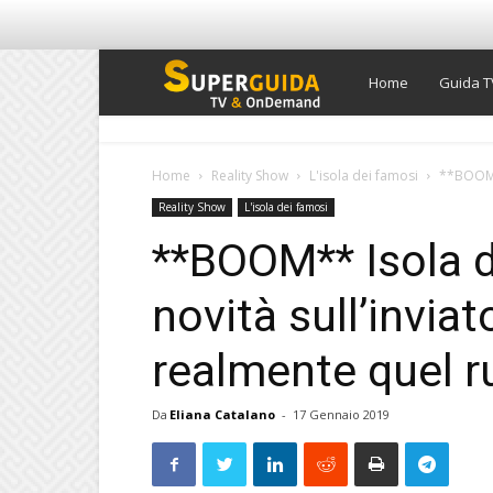
Super
Home
Guida T
Guida
Home
Reality Show
L'isola dei famosi
**BOOM**
Reality Show
L'isola dei famosi
TV
**BOOM** Isola d
novità sull’inviat
realmente quel ru
Da
Eliana Catalano
-
17 Gennaio 2019