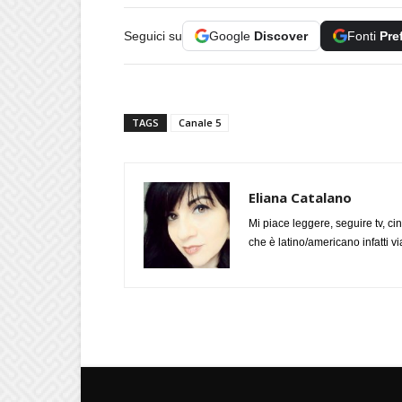
Seguici su
Google
Discover
Fonti
Pre
TAGS
Canale 5
Eliana Catalano
Mi piace leggere, seguire tv, ci
che è latino/americano infatti 