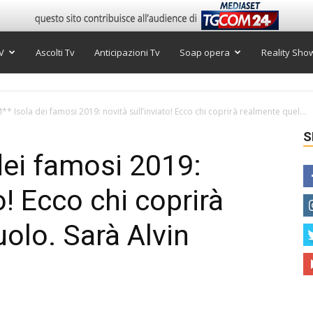
V
Ascolti Tv
Anticipazioni Tv
Soap opera
Reality Sho
 Isola dei famosi 2019: novità sull’inviato! Ecco chi coprirà realmente quel...
S
ei famosi 2019:
o! Ecco chi coprirà
olo. Sarà Alvin