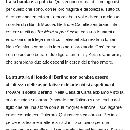
tra la banda e la polizia
. Qui vengono mostrati i protagonisti
per quello che sono, con le loro fragilità e debolezze. Tutto qui,
è troppo concentrato sull’amore che a volte diventa melenso
ricordando i libri di Moccia. Berlino e Camille sembrano infatti
essere usciti da
Tre Metri sopra il cielo
, con uno tsunami di
emozioni che li lega ma di cui i telespettatori restano lontani.
Non c’è infatti empatia in loro o nella loro storia. Così come
non ne escono bene le due figure femminili, Keila e Cameron,
che sembrano due adolescenti in cerca del primo amore.
La struttura di fondo di Berlino non sembra essere
all’altezza delle aspettative e delude chi si aspettava di
trovare il solito Berlino
. Nella Casa di Carta abbiamo visto la
sua delusione d’amore (sposato con Tatiana viene tradito dal
figlio che ha una storia con sua moglie) e anche il suo legame
omosessuale con Palermo. Qui invece vediamo un Berlino
perdere la testa e mettere a rischio il suo piano per una
conoscenza superficiale. Meno male che poi insieme a Sergio