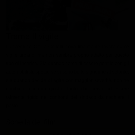
Le interviste in esclusiva
Tempesta D’amore
Temptation Island
Film da vedere
Il Paradiso delle signore
Ultima Fermata
Piattaforme streaming
Un Posto al Sole
Talent show
Apple TV Plus
Trama Il vigile
Segreti di Famiglia
Infotainment
Discovery Plus
L'eccentrico Otello Colletti trova finalmente lavoro come
The Family
Game Show
Disney plus
vigile urbano, ma non sembra proprio adatto per questo
tipo di incarico. Sia quando cerca di essere gentile con gli
Uomini e Donne
NetFlix
automobilisti, specie se vi sono belle signorine al volante,
Gossip
Now TV
sia quando decide di agire con maggior severità, non ne
Sport in tv
Paramount Plus
combina mai una giusta. Tanto che arriva ad essere
talmente rigido nei confronti del sindaco da rischiare il
Cartoni Anime e Manga
Prime Video
posto.
Vip e Personaggi Tv
RaiPlay
Musica
Scheda del film
Oroscopo Paolo Fox