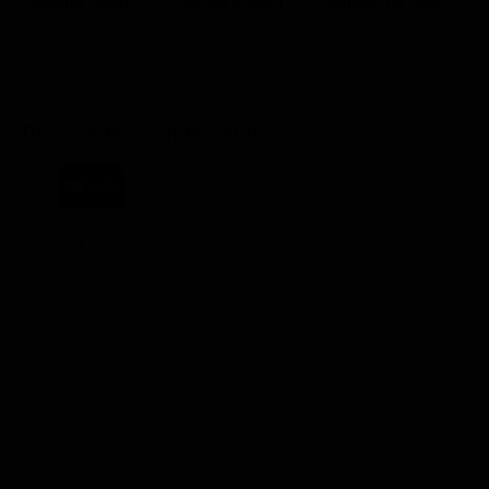
Alberto Sordi
Marisa Merlini
Vittorio De Sica
R
Otello Celletti
Amalia Celletti
Il sindaco
Il
Dove vederlo ondemand
STREAMING
Flat
NOLEGGIA
ACQUISTA