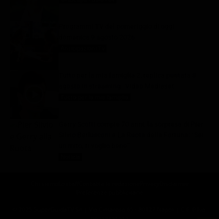
Programmi TV del pomeriggio di oggi |
domenica 9 agosto 2026
Anticipazioni Tv
9 Agosto 2026
Tutto per la mia famiglia 2, replica puntata 8
agosto in streaming | Video Mediaset
Tutto per la mia famiglia
9 Agosto 2026
Gerry Scotti compie 70 anni, la sorpresa di Pier
Silvio Berlusconi a La Ruota della Fortuna: “Sei
un mito, ti voglio bene”
Notizie
9 Agosto 2026
Chi siamo
Lo staff
Contatta la redazione
Privacy
Disclaimer
Preferenze pubblicitarie
© 2025 SuperGuidaTV Srl | Via Cimarosa 65 - 80127 Napoli | C.F. P.Iva: