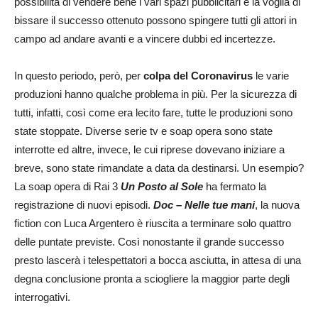
possibilità di vendere bene i vari spazi pubblicitari e la voglia di
bissare il successo ottenuto possono spingere tutti gli attori in
campo ad andare avanti e a vincere dubbi ed incertezze.
In questo periodo, però, per
colpa del Coronavirus
le varie
produzioni hanno qualche problema in più. Per la sicurezza di
tutti, infatti, così come era lecito fare, tutte le produzioni sono
state stoppate. Diverse serie tv e soap opera sono state
interrotte ed altre, invece, le cui riprese dovevano iniziare a
breve, sono state rimandate a data da destinarsi. Un esempio?
La soap opera di Rai 3
Un Posto al Sole
ha fermato la
registrazione di nuovi episodi.
Doc – Nelle tue mani
, la nuova
fiction con Luca Argentero è riuscita a terminare solo quattro
delle puntate previste. Così nonostante il grande successo
presto lascerà i telespettatori a bocca asciutta, in attesa di una
degna conclusione pronta a sciogliere la maggior parte degli
interrogativi.