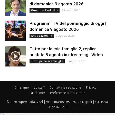
di domenica 9 agosto 2026
9 Agosto 2026
Oroscopo Paolo Fox
Programmi TV del pomeriggio di oggi |
domenica 9 agosto 2026
9 Agosto 2026
Anticipazioni Tv
Tutto per la mia famiglia 2, replica
puntata 8 agosto in streaming | Video...
8 Agosto 2026
Tutto per la mia famiglia
Chi siamo
Lo staff
Contatta la redazione
Privacy
Disclaimer
Preferenze pubblicitarie
© 2026 SuperGuidaTV Srl | Via Cimarosa 65 - 80127 Napoli | C.F. P.Iva:
08723421213