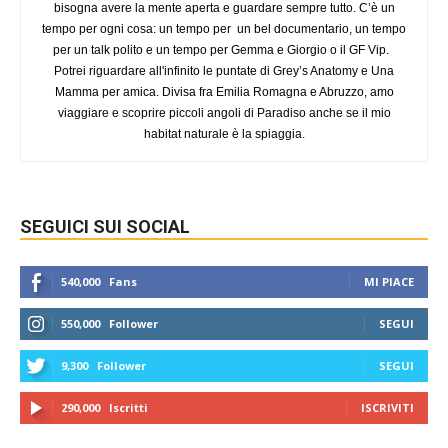
bisogna avere la mente aperta e guardare sempre tutto. C’è un
tempo per ogni cosa: un tempo per un bel documentario, un tempo
per un talk polito e un tempo per Gemma e Giorgio o il GF Vip.
Potrei riguardare all'infinito le puntate di Grey’s Anatomy e Una
Mamma per amica. Divisa fra Emilia Romagna e Abruzzo, amo
viaggiare e scoprire piccoli angoli di Paradiso anche se il mio
habitat naturale è la spiaggia.
SEGUICI SUI SOCIAL
540,000
Fans
MI PIACE
550,000
Follower
SEGUI
9,300
Follower
SEGUI
290,000
Iscritti
ISCRIVITI