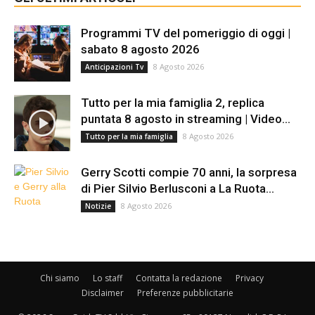
Programmi TV del pomeriggio di oggi |
sabato 8 agosto 2026
8 Agosto 2026
Anticipazioni Tv
Tutto per la mia famiglia 2, replica
puntata 8 agosto in streaming | Video...
8 Agosto 2026
Tutto per la mia famiglia
Gerry Scotti compie 70 anni, la sorpresa
di Pier Silvio Berlusconi a La Ruota...
8 Agosto 2026
Notizie
Chi siamo
Lo staff
Contatta la redazione
Privacy
Disclaimer
Preferenze pubblicitarie