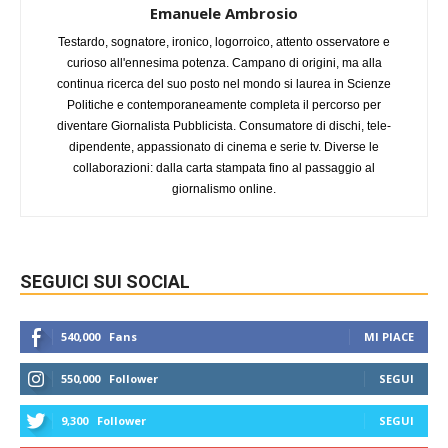
Emanuele Ambrosio
Testardo, sognatore, ironico, logorroico, attento osservatore e
curioso all'ennesima potenza. Campano di origini, ma alla
continua ricerca del suo posto nel mondo si laurea in Scienze
Politiche e contemporaneamente completa il percorso per
diventare Giornalista Pubblicista. Consumatore di dischi, tele-
dipendente, appassionato di cinema e serie tv. Diverse le
collaborazioni: dalla carta stampata fino al passaggio al
giornalismo online.
SEGUICI SUI SOCIAL
540,000
Fans
MI PIACE
550,000
Follower
SEGUI
9,300
Follower
SEGUI