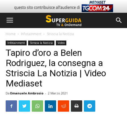
Home
Infotainment
Striscia la Notizia
Infotainment
Striscia la Notizia
Video
Tapiro d’oro a Belen
Rodriguez, la consegna a
Striscia La Notizia | Video
Mediaset
Da
Emanuele Ambrosio
-
2 Marzo 2021