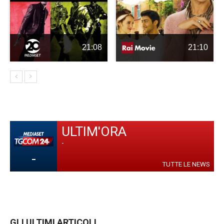
21:08
21:10
ULTIM'ORA
-
-
TUTTE LE NEWS
GLI ULTIMI ARTICOLI