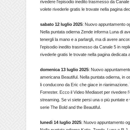
rivedere l’episodio inedito trasmesso da Canale 5
volete rivederle gratis le trovate nella pagina de
sabato 12 luglio 2025
: Nuovo appuntamento ogg
Nella puntata odierna Zende informa Luna di ave
tenergli la mano e a parlargli, ma di avere ancor
l’episodio inedito trasmesso da Canale 5 in repli
rivederle gratis le trovate nella pagina dedicata 
domenica 13 luglio 2025
: Nuovo appuntamento
americana Beautiful. Nella puntata odierna, in o
li conducono da Eric che giace in rianimazione. T
Forrester. Ecco il Video Mediaset per rivedere l
streaming. Se vi siete persi una o più puntate e v
serie The Bold and the Beautiful.
lunedì 14 luglio 2025
: Nuovo appuntamento oggi
Nella puntata odierna Katie, Zende, Luna e R.J. s