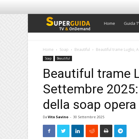
Super
Home
Guida T
Guida
Home
Soap
Beautiful
Beautiful trame Luglio, 
Soap
Beautiful
TV
Beautiful trame 
Settembre 2025: 
della soap opera
Da
Vito Savino
-
30 Settembre 2025