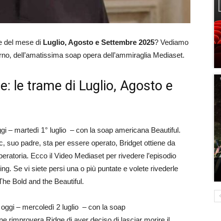
e del mese di
Luglio, Agosto e Settembre 2025
? Vediamo
iorno, dell’amatissima soap opera dell’ammiraglia Mediaset.
e: le trame di Luglio, Agosto e
i – martedì 1° luglio – con la soap americana Beautiful.
, suo padre, sta per essere operato, Bridget ottiene da
operatoria. Ecco il Video Mediaset per rivedere l’episodio
ng. Se vi siete persi una o più puntate e volete rivederle
 The Bold and the Beautiful.
ggi – mercoledì 2 luglio – con la soap
e rimprovera Ridge di aver deciso di lasciar morire il