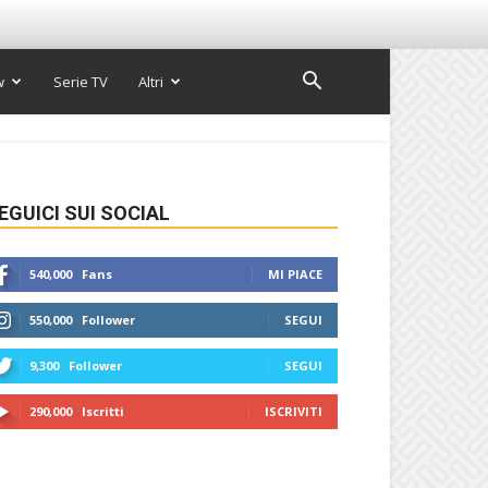
w
Serie TV
Altri
EGUICI SUI SOCIAL
540,000
Fans
MI PIACE
550,000
Follower
SEGUI
9,300
Follower
SEGUI
290,000
Iscritti
ISCRIVITI