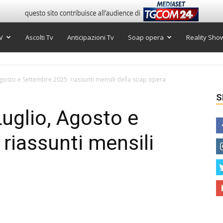
V
Ascolti Tv
Anticipazioni Tv
Soap opera
Reality Sho
Agosto e Settembre 2025: riassunti mensili della soap opera
S
Luglio, Agosto e
riassunti mensili