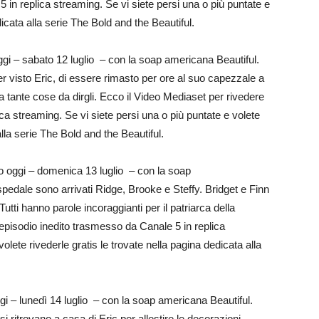
 in replica streaming. Se vi siete persi una o più puntate e
dicata alla serie The Bold and the Beautiful.
i – sabato 12 luglio – con la soap americana Beautiful.
r visto Eric, di essere rimasto per ore al suo capezzale a
a tante cose da dirgli. Ecco il Video Mediaset per rivedere
ca streaming. Se vi siete persi una o più puntate e volete
alla serie The Bold and the Beautiful.
 oggi – domenica 13 luglio – con la soap
spedale sono arrivati Ridge, Brooke e Steffy. Bridget e Finn
utti hanno parole incoraggianti per il patriarca della
’episodio inedito trasmesso da Canale 5 in replica
olete rivederle gratis le trovate nella pagina dedicata alla
 – lunedì 14 luglio – con la soap americana Beautiful.
i ritrovano a casa di Eric per allestire le decorazioni