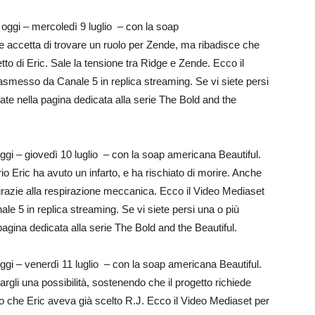
ggi – mercoledì 9 luglio – con la soap
e accetta di trovare un ruolo per Zende, ma ribadisce che
etto di Eric. Sale la tensione tra Ridge e Zende. Ecco il
rasmesso da Canale 5 in replica streaming. Se vi siete persi
ovate nella pagina dedicata alla serie The Bold and the
i – giovedì 10 luglio – con la soap americana Beautiful.
o Eric ha avuto un infarto, e ha rischiato di morire. Anche
o grazie alla respirazione meccanica. Ecco il Video Mediaset
le 5 in replica streaming. Se vi siete persi una o più
 pagina dedicata alla serie The Bold and the Beautiful.
i – venerdì 11 luglio – con la soap americana Beautiful.
rgli una possibilità, sostenendo che il progetto richiede
ndo che Eric aveva già scelto R.J. Ecco il Video Mediaset per