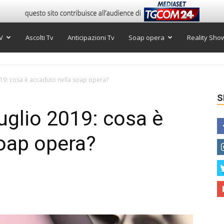
V
Ascolti Tv
Anticipazioni Tv
Soap opera
Reality Sho
019: cosa è accaduto nella soap opera?
S
uglio 2019: cosa è
oap opera?