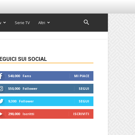
w
Serie TV
Altri
EGUICI SUI SOCIAL
540,000
Fans
MI PIACE
550,000
Follower
SEGUI
9,300
Follower
SEGUI
290,000
Iscritti
ISCRIVITI