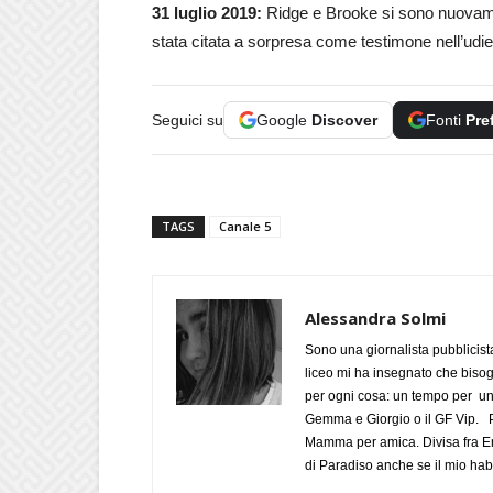
31 luglio 2019:
Ridge e Brooke si sono nuovament
stata citata a sorpresa come testimone nell’udien
Seguici su
Google
Discover
Fonti
Pre
TAGS
Canale 5
Alessandra Solmi
Sono una giornalista pubblicist
liceo mi ha insegnato che biso
per ogni cosa: un tempo per un
Gemma e Giorgio o il GF Vip. Po
Mamma per amica. Divisa fra Em
di Paradiso anche se il mio habi