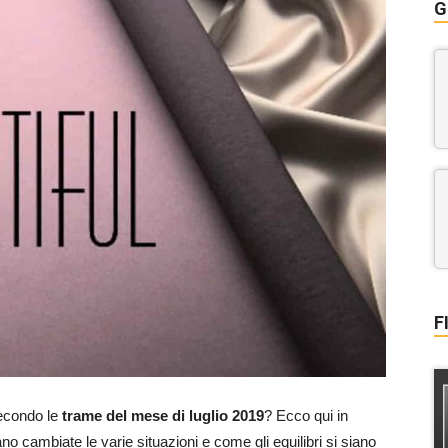
G
F
econdo le
trame del mese di luglio 2019
? Ecco qui in
o cambiate le varie situazioni e come gli equilibri si siano