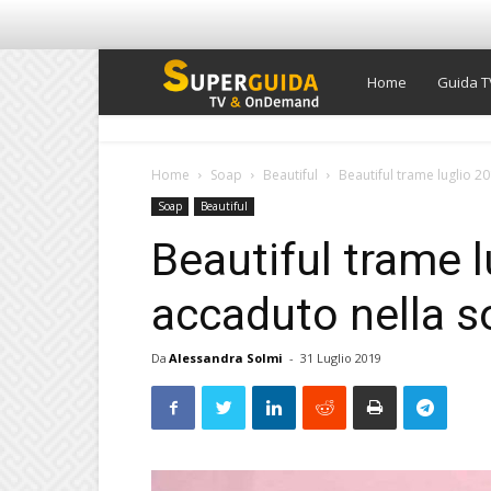
Super
Home
Guida T
Guida
Home
Soap
Beautiful
Beautiful trame luglio 2
Soap
Beautiful
TV
Beautiful trame l
accaduto nella s
Da
Alessandra Solmi
-
31 Luglio 2019