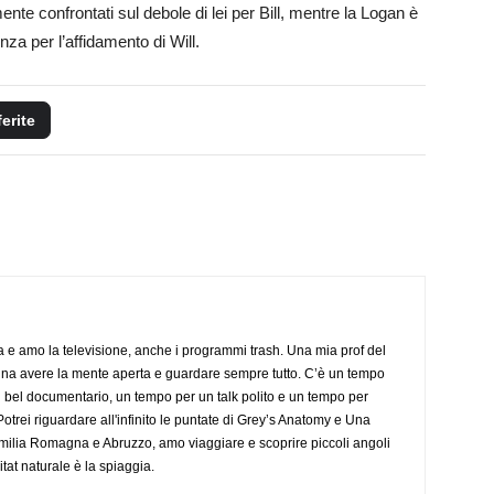
e confrontati sul debole di lei per Bill, mentre la Logan è
za per l’affidamento di Will.
ferite
a e amo la televisione, anche i programmi trash. Una mia prof del
gna avere la mente aperta e guardare sempre tutto. C’è un tempo
 bel documentario, un tempo per un talk polito e un tempo per
trei riguardare all'infinito le puntate di Grey’s Anatomy e Una
ilia Romagna e Abruzzo, amo viaggiare e scoprire piccoli angoli
tat naturale è la spiaggia.