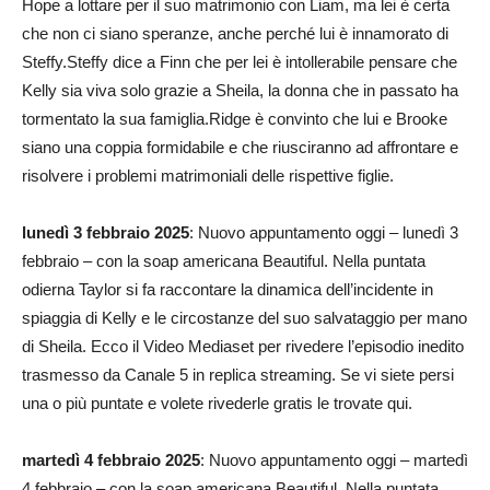
Hope a lottare per il suo matrimonio con Liam, ma lei è certa
che non ci siano speranze, anche perché lui è innamorato di
Steffy.Steffy dice a Finn che per lei è intollerabile pensare che
Kelly sia viva solo grazie a Sheila, la donna che in passato ha
tormentato la sua famiglia.Ridge è convinto che lui e Brooke
siano una coppia formidabile e che riusciranno ad affrontare e
risolvere i problemi matrimoniali delle rispettive figlie.
lunedì 3 febbraio 2025
: Nuovo appuntamento oggi – lunedì 3
febbraio – con la soap americana Beautiful. Nella puntata
odierna Taylor si fa raccontare la dinamica dell’incidente in
spiaggia di Kelly e le circostanze del suo salvataggio per mano
di Sheila. Ecco il Video Mediaset per rivedere l’episodio inedito
trasmesso da Canale 5 in replica streaming. Se vi siete persi
una o più puntate e volete rivederle gratis le trovate qui.
martedì 4 febbraio 2025
: Nuovo appuntamento oggi – martedì
4 febbraio – con la soap americana Beautiful. Nella puntata