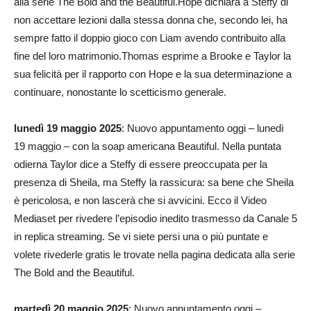
alla serie The Bold and the Beautiful.Hope dichiara a Steffy di
non accettare lezioni dalla stessa donna che, secondo lei, ha
sempre fatto il doppio gioco con Liam avendo contribuito alla
fine del loro matrimonio.Thomas esprime a Brooke e Taylor la
sua felicità per il rapporto con Hope e la sua determinazione a
continuare, nonostante lo scetticismo generale.
lunedì 19 maggio 2025
: Nuovo appuntamento oggi – lunedì
19 maggio – con la soap americana Beautiful. Nella puntata
odierna Taylor dice a Steffy di essere preoccupata per la
presenza di Sheila, ma Steffy la rassicura: sa bene che Sheila
è pericolosa, e non lascerà che si avvicini. Ecco il Video
Mediaset per rivedere l’episodio inedito trasmesso da Canale 5
in replica streaming. Se vi siete persi una o più puntate e
volete rivederle gratis le trovate nella pagina dedicata alla serie
The Bold and the Beautiful.
martedì 20 maggio 2025
: Nuovo appuntamento oggi –