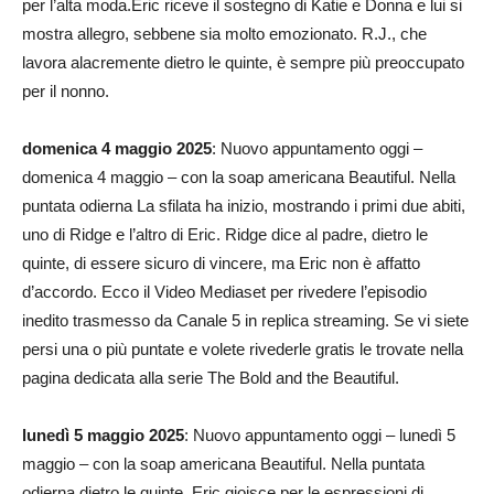
per l’alta moda.Eric riceve il sostegno di Katie e Donna e lui si
mostra allegro, sebbene sia molto emozionato. R.J., che
lavora alacremente dietro le quinte, è sempre più preoccupato
per il nonno.
domenica 4 maggio 2025
: Nuovo appuntamento oggi –
domenica 4 maggio – con la soap americana Beautiful. Nella
puntata odierna La sfilata ha inizio, mostrando i primi due abiti,
uno di Ridge e l’altro di Eric. Ridge dice al padre, dietro le
quinte, di essere sicuro di vincere, ma Eric non è affatto
d’accordo. Ecco il Video Mediaset per rivedere l’episodio
inedito trasmesso da Canale 5 in replica streaming. Se vi siete
persi una o più puntate e volete rivederle gratis le trovate nella
pagina dedicata alla serie The Bold and the Beautiful.
lunedì 5 maggio 2025
: Nuovo appuntamento oggi – lunedì 5
maggio – con la soap americana Beautiful. Nella puntata
odierna dietro le quinte, Eric gioisce per le espressioni di