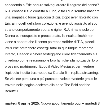
accadendo a Eric oppure salvaguardare il segreto del nonno?
R.J. confida il suo conflitto a Luna, e tra i due sembra nascere
una simpatia o forse qualcosa di più. Dopo aver lavorato con
Eric ai modelli della loro collezione, e avendo assistito al suo
strano comportamento sopra le righe, R.J. rimane solo con
Donna e, insospettito e preoccupato, la incalza finché non
viene a sapere che il nonno potrebbe soffrire di TIA, piccoli
ictus che potrebbero essergli fatali in qualunque momento.
Intanto, Deacon e Sheila festeggiano il loro fidanzamento e si
chiedono come reagiranno le loro famiglie alla notizia del loro
prossimo matrimonio. Ecco il Video Mediaset per rivedere
l’episodio inedito trasmesso da Canale 5 in replica streaming.
Se vi siete persi una o più puntate e volete rivederle gratis le
trovate nella pagina dedicata alla serie The Bold and the
Beautiful.
martedì 8 aprile 2025
: Nuovo appuntamento oggi – martedì 8