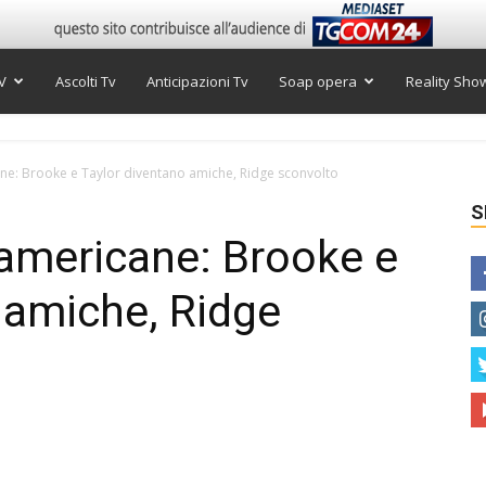
V
Ascolti Tv
Anticipazioni Tv
Soap opera
Reality Sho
ane: Brooke e Taylor diventano amiche, Ridge sconvolto
S
 americane: Brooke e
 amiche, Ridge