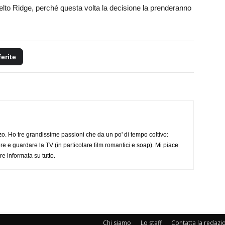
to Ridge, perché questa volta la decisione la prenderanno
ferite
o. Ho tre grandissime passioni che da un po' di tempo coltivo:
re e guardare la TV (in particolare film romantici e soap). Mi piace
e informata su tutto.
Chi siamo
Lo staff
Contatta la redazi