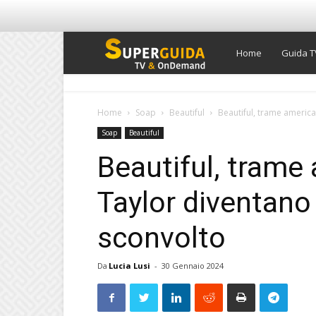
Super
Home
Guida T
Guida
Home
Soap
Beautiful
Beautiful, trame americ
Soap
Beautiful
TV
Beautiful, trame
Taylor diventano
sconvolto
Da
Lucia Lusi
-
30 Gennaio 2024