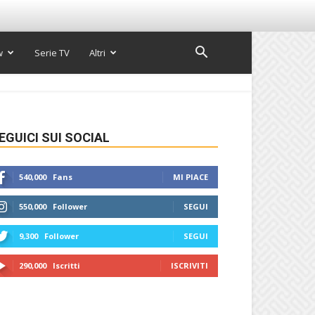
w
Serie TV
Altri
EGUICI SUI SOCIAL
540,000
Fans
MI PIACE
550,000
Follower
SEGUI
9,300
Follower
SEGUI
290,000
Iscritti
ISCRIVITI