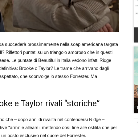
sa succederà prossimamente nella soap americana targata
l? Riflettori puntati su un triangolo amoroso che in questi
Paese. Le puntate di Beautiful in Italia vedono infatti Ridge
efinitiva: Brooke o Taylor? Le trame che arrivano dagli
inaspettato, che sconvolge lo stesso Forrester. Ma
ke e Taylor rivali “storiche”
no che – dopo anni di rivalità nel contendersi Ridge –
ve “armi” e allearsi, mettendo così fine alle ostilità che per
 un posto esclusivo nel cuore del Forrester.