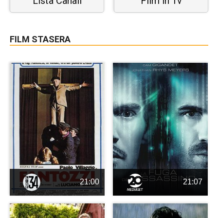
Lista Canali
Film in Tv
FILM STASERA
21:00
21:07