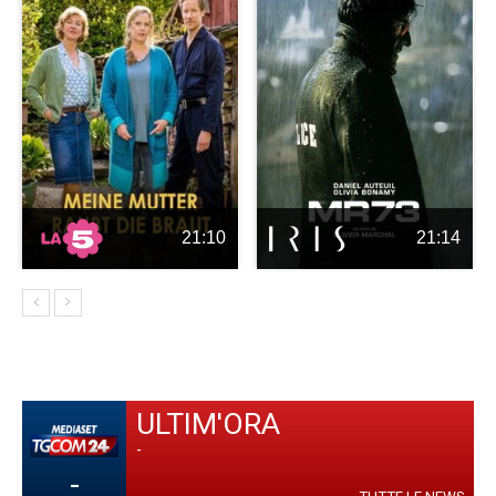
21:10
21:14
ULTIM'ORA
-
-