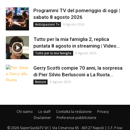
Programmi TV del pomeriggio di oggi |
sabato 8 agosto 2026
8 Agosto 2026
Anticipazioni Tv
Tutto per la mia famiglia 2, replica
puntata 8 agosto in streaming | Video...
8 Agosto 2026
Tutto per la mia famiglia
Gerry Scotti compie 70 anni, la sorpresa
di Pier Silvio Berlusconi a La Ruota...
8 Agosto 2026
Notizie
Chi siamo
Lo staff
Contatta la redazione
Privacy
Disclaimer
Preferenze pubblicitarie
© 2026 SuperGuidaTV Srl | Via Cimarosa 65 - 80127 Napoli | C.F. P.Iva: