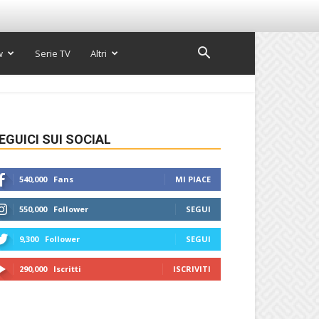
w
Serie TV
Altri
EGUICI SUI SOCIAL
540,000
Fans
MI PIACE
550,000
Follower
SEGUI
9,300
Follower
SEGUI
290,000
Iscritti
ISCRIVITI