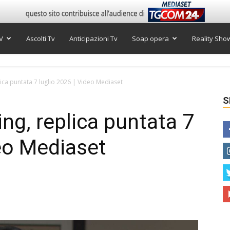
V
Ascolti Tv
Anticipazioni Tv
Soap opera
Reality Sho
lica puntata 7 luglio 2026 | Video Mediaset
S
ng, replica puntata 7
deo Mediaset