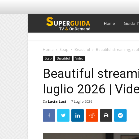
Super
Home
Guida T
Guida
Home
Soap
Beautiful
Beautiful streaming, rep
Soap
Beautiful
Video
TV
Beautiful streami
luglio 2026 | Vi
Da
Lucia Lusi
-
7 Luglio 2026