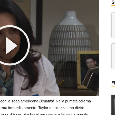
G
F
 con la soap americana
Beautiful
. Nella puntata odierna
llarma immediatamente. Taylor minimizza, ma dietro
 Ecco il Video Mediaset per rivedere l’episodio inedito