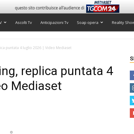
V
Ascolti Tv
Anticipazioni Tv
Soap opera
Reality Sho
lica puntata 4 luglio 2026 | Video Mediaset
S
ng, replica puntata 4
deo Mediaset