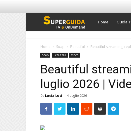
Super
Home
Guida T
Guida
Home
Soap
Beautiful
Beautiful streaming, rep
Soap
Beautiful
Video
TV
Beautiful streami
luglio 2026 | Vi
Da
Lucia Lusi
-
4 Luglio 2026