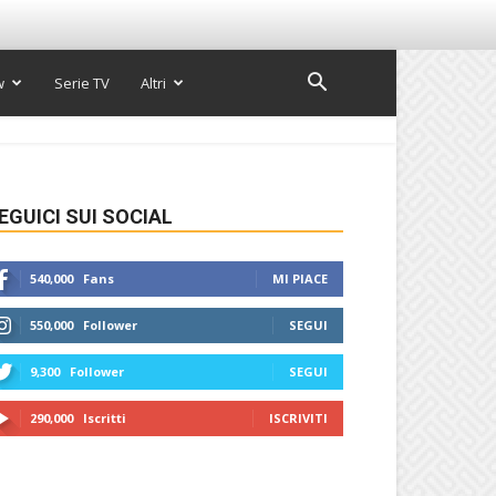
w
Serie TV
Altri
EGUICI SUI SOCIAL
540,000
Fans
MI PIACE
550,000
Follower
SEGUI
9,300
Follower
SEGUI
290,000
Iscritti
ISCRIVITI