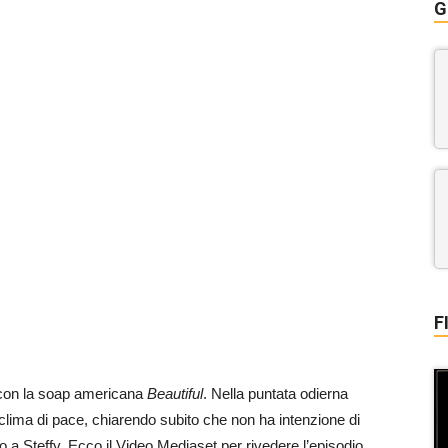
G
F
con la soap americana
Beautiful
. Nella puntata odierna
 clima di pace, chiarendo subito che non ha intenzione di
no a Steffy. Ecco il Video Mediaset per rivedere l’episodio