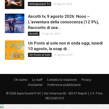
10 Agosto 2026
Anticipazioni Tv
Ascolti tv, 9 agosto 2026: Noos –
L’avventura della conoscenza (12.9%),
Racconto di una...
10 Agosto 2026
Ascolti
Un Posto al sole non in onda oggi, lunedì
10 agosto, la soap di...
10 Agosto 2026
Un Posto al Sole
Chi siamo
Lo staff
Contatta la redazione
Privacy
Disclaimer
Preferenze pubblicitarie
© 2026 SuperGuidaTV Srl | Via Cimarosa 65 - 80127 Napoli | C.F. P.Iva:
08723421213