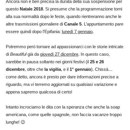
Ancora non è ben precisa la durata della sua sospensione per
questo
Natale 2018
. Si presume che la programmazione torni
alla sua normalità dopo le feste, quando rientreranno anche le
altre trasmissioni giornaliere di
Canale 5
. L’appuntamento pare
essere quindi dopo l’Epifania:
lunedì 7 gennaio
.
Potremmo però tornare ad appassionarci con le storie intricate
di
Beautiful
già da
giovedì 27 dicembre
. In questo caso,
sarebbe in pausa soltanto nei giorni festivi (il
25 e 26
dicembre
, oltre che
la vigilia
, e il
1° gennaio
). Chissà…
come detto, ancora è presto per dare informazioni precise a
riguardo, ma vi terremo aggiornati su qualsiasi variazione e
appena sapremo qualcosa di certo!
Intanto incrociamo le dita con la speranza che anche la soap
americana, come quelle spagnole, non faccia vacanze troppo
lunghe! 😉