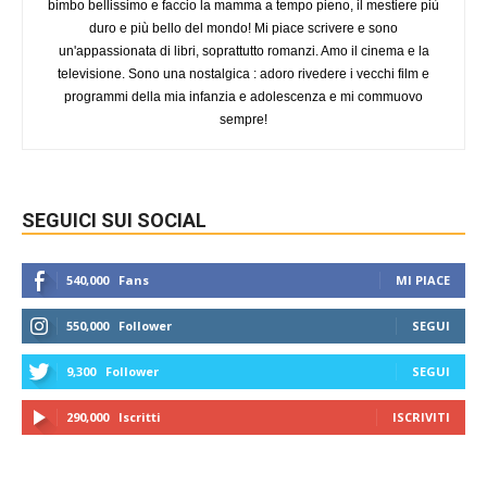
bimbo bellissimo e faccio la mamma a tempo pieno, il mestiere più
duro e più bello del mondo! Mi piace scrivere e sono
un'appassionata di libri, soprattutto romanzi. Amo il cinema e la
televisione. Sono una nostalgica : adoro rivedere i vecchi film e
programmi della mia infanzia e adolescenza e mi commuovo
sempre!
SEGUICI SUI SOCIAL
540,000
Fans
MI PIACE
550,000
Follower
SEGUI
9,300
Follower
SEGUI
290,000
Iscritti
ISCRIVITI