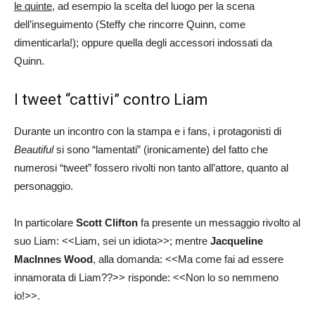
le quinte
, ad esempio la scelta del luogo per la scena
dell’inseguimento (Steffy che rincorre Quinn, come
dimenticarla!); oppure quella degli accessori indossati da
Quinn.
I tweet “cattivi” contro Liam
Durante un incontro con la stampa e i fans, i protagonisti di
Beautiful
si sono “lamentati” (ironicamente) del fatto che
numerosi “tweet” fossero rivolti non tanto all’attore, quanto al
personaggio.
In particolare
Scott Clifton
fa presente un messaggio rivolto al
suo Liam: <<Liam, sei un idiota>>; mentre
Jacqueline
MacInnes Wood
, alla domanda: <<Ma come fai ad essere
innamorata di Liam??>> risponde: <<Non lo so nemmeno
io!>>.