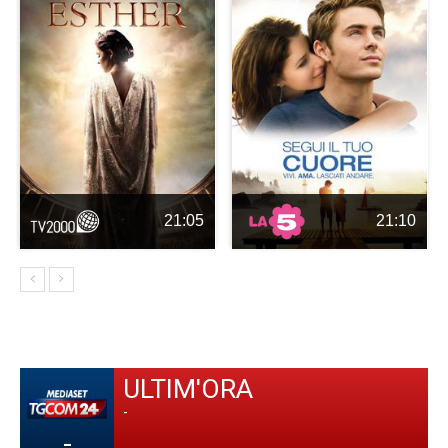
21:05
21:10
ULTIM'ORA
-
-