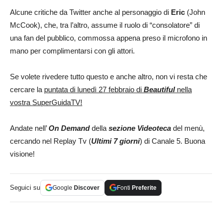
Alcune critiche da Twitter anche al personaggio di
Eric
(John
McCook), che, tra l’altro, assume il ruolo di “consolatore” di
una fan del pubblico, commossa appena preso il microfono in
mano per complimentarsi con gli attori.
Se volete rivedere tutto questo e anche altro, non vi resta che
cercare la
puntata di lunedì 27 febbraio di
Beautiful
nella
vostra SuperGuidaTV!
Andate nell’
On Demand
della
sezione Videoteca
del menù,
cercando nel Replay Tv (
Ultimi 7 giorni
) di Canale 5. Buona
visione!
Seguici su
Google
Discover
Fonti
Preferite