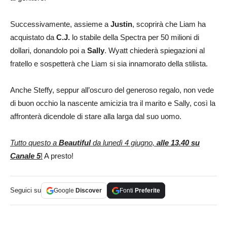
Successivamente, assieme a
Justin
, scoprirà che Liam ha
acquistato da
C.J.
lo stabile della Spectra per 50 milioni di
dollari, donandolo poi a
Sally
. Wyatt chiederà spiegazioni al
fratello e sospetterà che Liam si sia innamorato della stilista.
Anche Steffy, seppur all’oscuro del generoso regalo, non vede
di buon occhio la nascente amicizia tra il marito e Sally, così la
affronterà dicendole di stare alla larga dal suo uomo.
Tutto questo a
Beautiful
da lunedì 4 giugno,
alle 13.40 su
Canale 5
!
A presto!
Seguici su
Google
Discover
Fonti
Preferite