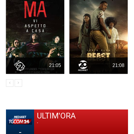
21:05
21:08
ULTIM'ORA
-
-