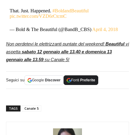
That. Just. Happened.
#BoldandBeautiful
pic.twitter.com/VZD6rCtcmC
— Bold & The Beautiful (@BandB_CBS)
April 4, 2018
Non perdetevi le elettrizzanti puntate del weekend!
Beautiful
vi
aspetta
sabato 12 gennaio alle 13.40 e domenica 13
gennaio alle 13.59
su Canale 5!
Seguici su
Google
Discover
Fonti
Preferite
TAGS
Canale 5