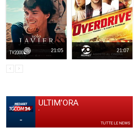
21:05
21:07
ULTIM'ORA
-
-
TUTTE LE NEWS