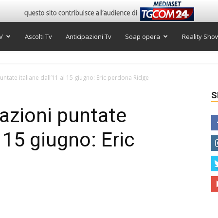
V
Ascolti Tv
Anticipazioni Tv
Soap opera
Reality Sho
puntate italiane dall’11 al 15 giugno: Eric perdona Ridge
S
pazioni puntate
l 15 giugno: Eric