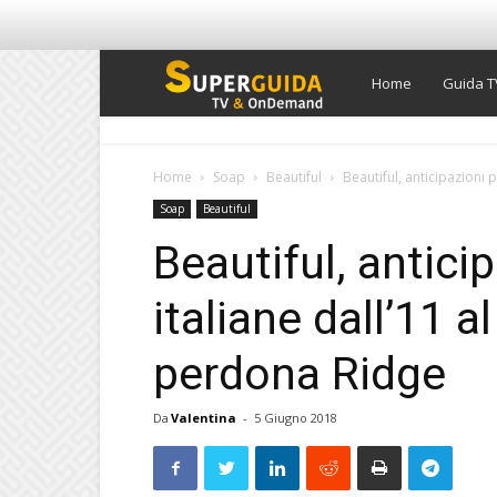
Super
Home
Guida T
Guida
Home
Soap
Beautiful
Beautiful, anticipazioni 
Soap
Beautiful
TV
Beautiful, antici
italiane dall’11 a
perdona Ridge
Da
Valentina
-
5 Giugno 2018