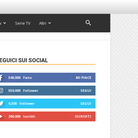
w
Serie TV
Altri
EGUICI SUI SOCIAL
540,000
Fans
MI PIACE
550,000
Follower
SEGUI
9,300
Follower
SEGUI
290,000
Iscritti
ISCRIVITI