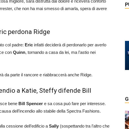
cosa migliore, sarà distrutta dal dolore e riceverà conforto
P
rester, che non ha mai smesso di amarla, spera di avere
 Eric perdona Ridge
to col padre:
Eric
infatti deciderà di perdonarlo per averlo
ace con
Quinn
, tornando a casa da lei, ma l’astio nei
erà da parte il rancore e riabbraccerà anche Ridge.
endio a Katie, Steffy difende Bill
G
osce bene
Bill Spencer
e sa cosa può fare per interesse.
causa dell’incendio allo stabile della Spectra Fashions.
lla cessione dell’edificio a
Sally
(sospettando tra l’altro che