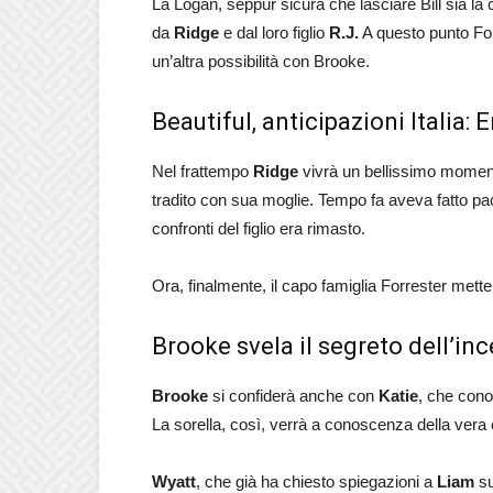
La Logan, seppur sicura che lasciare Bill sia la 
da
Ridge
e dal loro figlio
R.J.
A questo punto For
un’altra possibilità con Brooke.
Beautiful, anticipazioni Italia:
Nel frattempo
Ridge
vivrà un bellissimo momen
tradito con sua moglie. Tempo fa aveva fatto p
confronti del figlio era rimasto.
Ora, finalmente, il capo famiglia Forrester mett
Brooke svela il segreto dell’inc
Brooke
si confiderà anche con
Katie
, che con
La sorella, così, verrà a conoscenza della vera 
Wyatt
, che già ha chiesto spiegazioni a
Liam
su