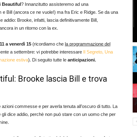
i
Beautiful
? Innanzitutto assisteremo ad una
am e Bill (ancora ce ne vuole!) ma fra Eric e Ridge. Se da una
 addio: Brooke, infatti, lascia definitivamente Bill,
ncora in un ritorno con la ex.
11 a venerdì 15
(ricordiamo che
la programmazione del
ente a settembre: vi potrebbe interessare
Il Segreto, Una
mmazione estiva
). Di seguito tutte le
anticipazioni.
iful: Brooke lascia Bill e trova
 azioni commesse e per averla tenuta all’oscuro di tutto. La
 e gli dice addio, perchè non può stare con un uomo che per
mine.