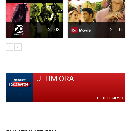
21:08
21:10
ULTIM'ORA
-
-
TUTTE LE NEWS