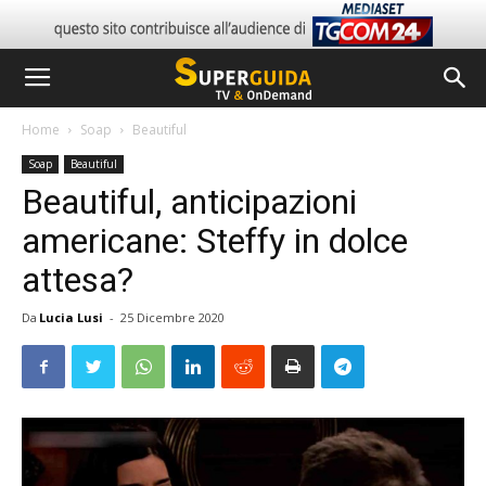
Home
Soap
Beautiful
Soap
Beautiful
Beautiful, anticipazioni
americane: Steffy in dolce
attesa?
Da
Lucia Lusi
-
25 Dicembre 2020