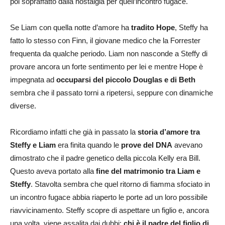
poi sopraffatto dalla nostalgia per quell’incontro fugace.
Se Liam con quella notte d’amore ha
tradito Hope
, Steffy ha
fatto lo stesso con Finn, il giovane medico che la Forrester
frequenta da qualche periodo. Liam non nasconde a Steffy di
provare ancora un forte sentimento per lei e mentre Hope è
impegnata ad
occuparsi del piccolo Douglas e di Beth
sembra che il passato torni a ripetersi, seppure con dinamiche
diverse.
Ricordiamo infatti che già in passato la
storia d’amore tra
Steffy e Liam
era finita quando le
prove del DNA
avevano
dimostrato che il padre genetico della piccola Kelly era Bill.
Questo aveva portato alla
fine del matrimonio tra Liam e
Steffy
. Stavolta sembra che quel ritorno di fiamma sfociato in
un incontro fugace abbia riaperto le porte ad un loro possibile
riavvicinamento. Steffy scopre di aspettare un figlio e, ancora
una volta, viene assalita dai dubbi:
chi è il padre del figlio di