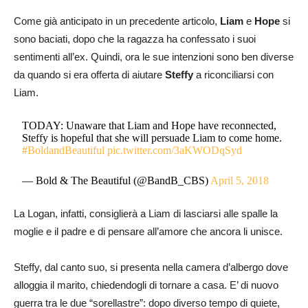
Come già anticipato in un precedente articolo,
Liam
e
Hope
si
sono baciati, dopo che la ragazza ha confessato i suoi
sentimenti all’ex. Quindi, ora le sue intenzioni sono ben diverse
da quando si era offerta di aiutare
Steffy
a riconciliarsi con
Liam.
TODAY: Unaware that Liam and Hope have reconnected,
Steffy is hopeful that she will persuade Liam to come home.
#BoldandBeautiful
pic.twitter.com/3aKWODqSyd
— Bold & The Beautiful (@BandB_CBS)
April 5, 2018
La Logan, infatti, consiglierà a Liam di lasciarsi alle spalle la
moglie e il padre e di pensare all’amore che ancora li unisce.
Steffy, dal canto suo, si presenta nella camera d’albergo dove
alloggia il marito, chiedendogli di tornare a casa. E’ di nuovo
guerra tra le due “sorellastre”: dopo diverso tempo di quiete,