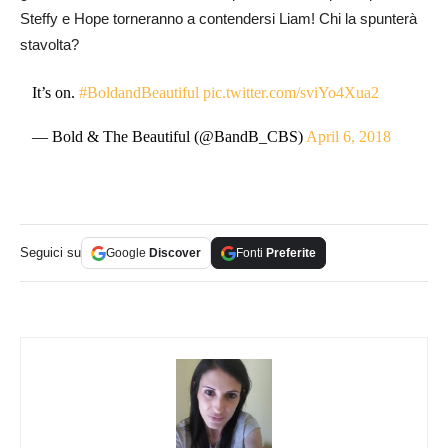
Steffy e Hope torneranno a contendersi Liam! Chi la spunterà
stavolta?
It’s on.
#BoldandBeautiful
pic.twitter.com/sviYo4Xua2
— Bold & The Beautiful (@BandB_CBS)
April 6, 2018
Seguici su
Google
Discover
Fonti
Preferite