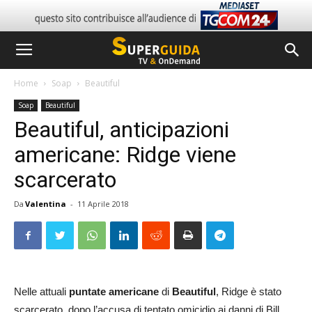
Home
Soap
Beautiful
Soap
Beautiful
Beautiful, anticipazioni
americane: Ridge viene
scarcerato
Da
Valentina
-
11 Aprile 2018
Nelle attuali
puntate americane
di
Beautiful
, Ridge è stato
scarcerato, dopo l’accusa di tentato omicidio ai danni di Bill.