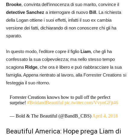
Brooke
, convinta dell’innocenza di suo marito, convince il
detective Sanchez
a interrogare di nuovo
Bill
. La richiesta
della Logan ottiene i suoi effetti, infatti il suo ex cambia
versione dei fatti, dichiarando di non conoscere chi gli ha
sparato.
In questo modo, l’editore copre il figlio
Liam
, che gli ha
confessato la sua colpevolezza; ma nello stesso tempo
scagiona
Ridge
, che ora è libero e può riabbracciare la sua
famiglia. Appena rientrato al lavoro, alla Forrester Creations si
festeggia il suo ritorno.
Forrester Creations knows how to pull off the perfect
surprise!
#BoldandBeautiful
pic.twitter.com/VvynGFjt46
— Bold & The Beautiful (@BandB_CBS)
April 4, 2018
Beautiful America: Hope prega Liam di