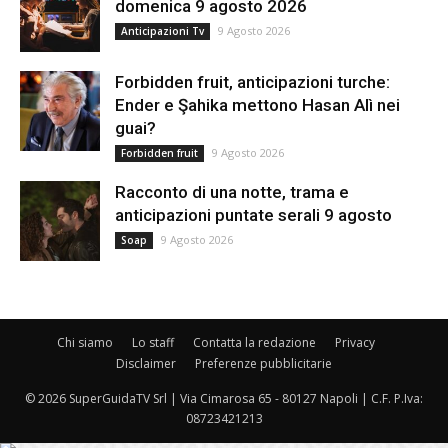
domenica 9 agosto 2026
9 Agosto 2026
Anticipazioni Tv
Forbidden fruit, anticipazioni turche:
Ender e Şahika mettono Hasan Alì nei
guai?
9 Agosto 2026
Forbidden fruit
Racconto di una notte, trama e
anticipazioni puntate serali 9 agosto
9 Agosto 2026
Soap
Chi siamo
Lo staff
Contatta la redazione
Privacy
Disclaimer
Preferenze pubblicitarie
© 2026 SuperGuidaTV Srl | Via Cimarosa 65 - 80127 Napoli | C.F. P.Iva:
08723421213