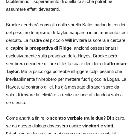
faciliteranno il superamento di quella crisi che potrebbe
assumere effetti devastanti.
Brooke cercherà consiglio dalla sorella Katie, parlando con lei
del pessimo tempismo di Taylor, riapparsa in un momento così
delicato. La madre del piccolo Will inviterà la sorella a cercare
di
capire la prospettiva di Ridge
, anziché ossessionarsi
esclusivamente sulla presenza della Hayes. Brooke però
sembrerà decidere di fare di testa sua e deciderà di
affrontare
Taylor.
Ma la psicologa potrebbe infliggere colpi pesanti che
inevitabilmente finirebbero per mettere fuori gioco la Logan. La
Hayes, al contrario di lei, ha già mostrato di saper stare da
sola, di trovare la felicità e la realizzazione affidandosi solo a
se stessa.
Come andrà a finire lo
scontro verbale tra le due
? Di sicuro,
se da questo dialogo dovessero uscire
vincitori e vinti
,
l’attribuzione dei ruoli potrebbe non essere così scontata!