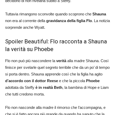
decidono di non rivelarla subito a Steffy.
Tuttavia rimangono sconvolte quando scoprono che
Shauna
non era al corrente della
gravidanza della figlia Flo
. La notizia
sorprende anche Wyatt.
Spoiler Beautiful: Flo racconta a Shauna
la verità su Phoebe
Flo non può più nascondere la
verità
alla madre Shauna. Così
finisce per svelarle quel segreto terribile che da un po’ di tempo
si porta dentro. Shauna apprende così che la figlia ha agito
d’accordo con il dottor Reese
e che la piccola
Phoebe
adottata da Steffy
è in realtà Beth
, la bambina di Hope e Liam
che tutti credono morta.
Flo non nasconde alla madre il rimorso che l’accompagna, e
che si è fatto ancora più grande da quando ha saputo che la