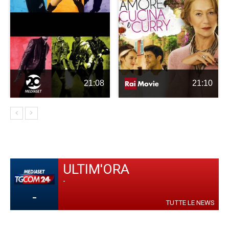
21:08
21:10
ULTIM'ORA
-
-
TUTTE LE NEWS