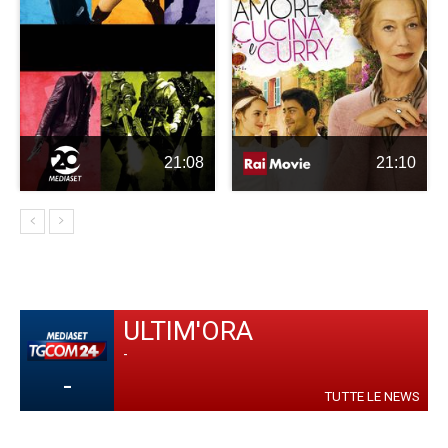
21:08
21:10
ULTIM'ORA
-
-
TUTTE LE NEWS