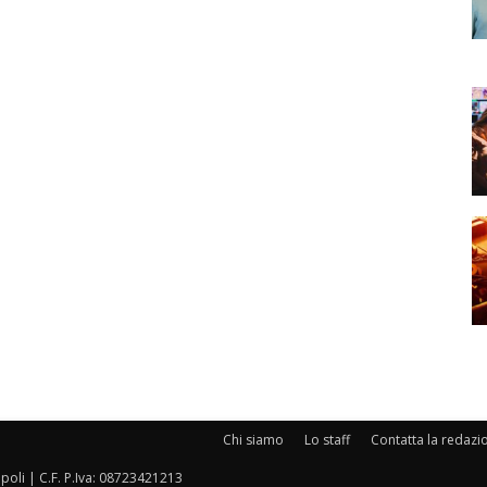
Chi siamo
Lo staff
Contatta la redazi
oli | C.F. P.Iva: 08723421213