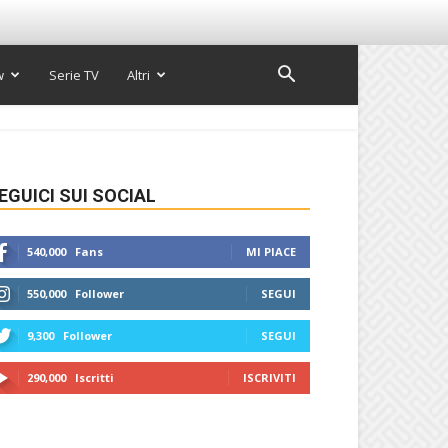
w
Serie TV
Altri
EGUICI SUI SOCIAL
540,000
Fans
MI PIACE
550,000
Follower
SEGUI
9,300
Follower
SEGUI
290,000
Iscritti
ISCRIVITI