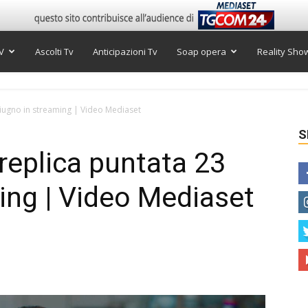
V
Ascolti Tv
Anticipazioni Tv
Soap opera
Reality Sho
giugno in streaming | Video Mediaset
S
replica puntata 23
ing | Video Mediaset