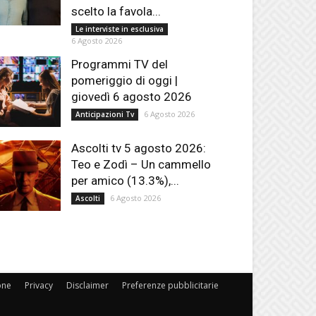
scelto la favola...
Le interviste in esclusiva
6 Agosto 2026
Programmi TV del
pomeriggio di oggi |
giovedì 6 agosto 2026
6 Agosto 2026
Anticipazioni Tv
Ascolti tv 5 agosto 2026:
Teo e Zodì – Un cammello
per amico (13.3%),...
6 Agosto 2026
Ascolti
one
Privacy
Disclaimer
Preferenze pubblicitarie