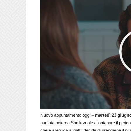
Nuovo appuntamento oggi –
martedì 23 giugn
puntata odierna Sadik vuole allontanare il peric
che è allergica ai gatti, decide di prenderne il p