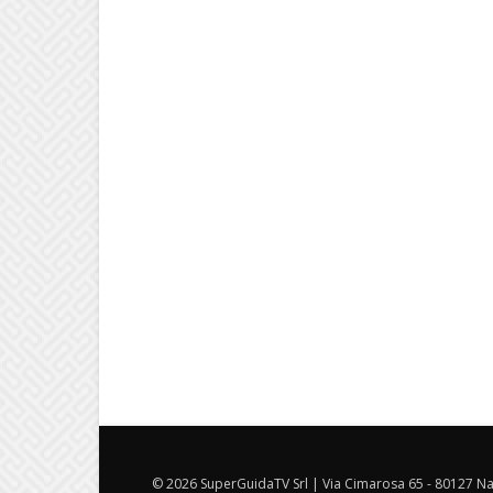
© 2026 SuperGuidaTV Srl | Via Cimarosa 65 - 80127 Nap