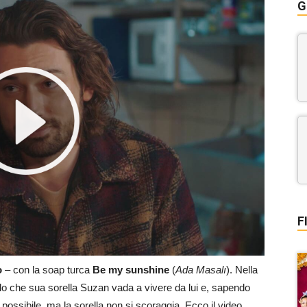
G
F
o
– con la soap turca
Be my sunshine
(
Ada Masalı
). Nella
olo che sua sorella Suzan vada a vivere da lui e, sapendo
iù possibile, ma la sorella non si scoraggia. Ecco il video