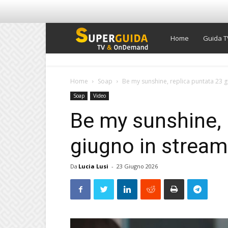
Super
Home
Guida T
Guida
Home
Soap
Be my sunshine, replica puntata 23 
Soap
Video
TV
Be my sunshine, 
giugno in stream
Da
Lucia Lusi
-
23 Giugno 2026