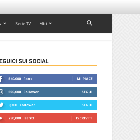
w
Serie TV
Altri
EGUICI SUI SOCIAL
540,000
Fans
MI PIACE
550,000
Follower
SEGUI
9,300
Follower
SEGUI
290,000
Iscritti
ISCRIVITI