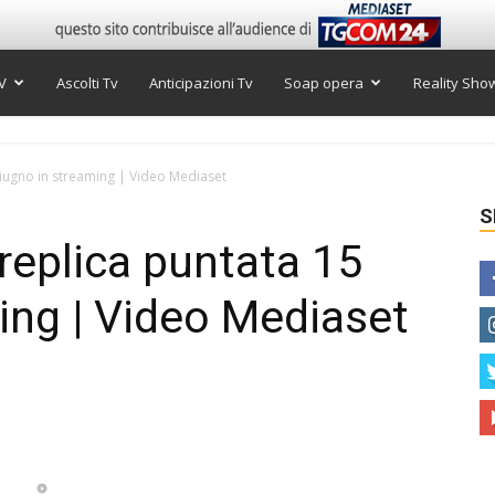
V
Ascolti Tv
Anticipazioni Tv
Soap opera
Reality Sho
giugno in streaming | Video Mediaset
S
replica puntata 15
ing | Video Mediaset