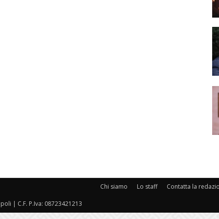
Chi siamo
Lo staff
Contatta la redazi
oli | C.F. P.Iva: 08723421213