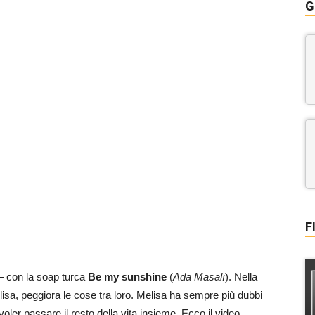
G
F
– con la soap turca
Be my sunshine
(
Ada Masalı
). Nella
Melisa, peggiora le cose tra loro. Melisa ha sempre più dubbi
oler passare il resto della vita insieme. Ecco il video