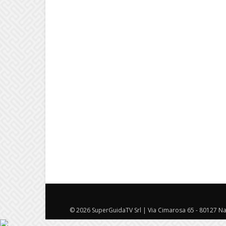
© 2026 SuperGuidaTV Srl | Via Cimarosa 65 - 80127 Nap