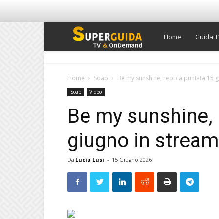
Super
Home
Guida T
Guida
Home
Soap
Be my sunshine, replica puntata 15 
Soap
Video
TV
Be my sunshine, 
giugno in stream
Da
Lucia Lusi
-
15 Giugno 2026