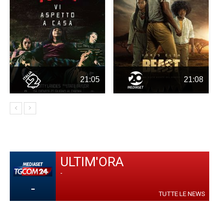
21:05
21:08
ULTIM'ORA
-
-
TUTTE LE NEWS