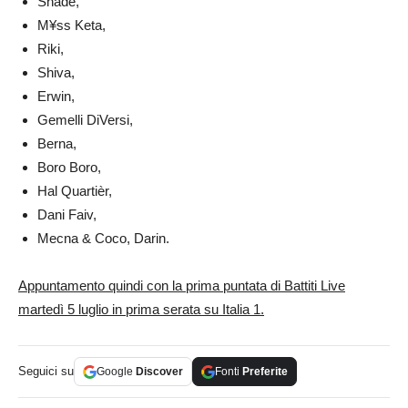
Shade,
M¥ss Keta,
Riki,
Shiva,
Erwin,
Gemelli DiVersi,
Berna,
Boro Boro,
Hal Quartièr,
Dani Faiv,
Mecna & Coco, Darin.
Appuntamento quindi con la prima puntata di Battiti Live
martedì 5 luglio in prima serata su Italia 1.
Seguici su
Google
Discover
Fonti
Preferite