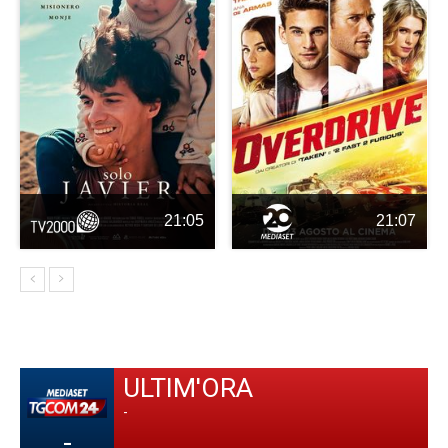
21:05
21:07
ULTIM'ORA
-
-