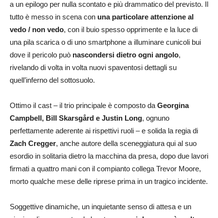
a un epilogo per nulla scontato e più drammatico del previsto. Il
tutto è messo in scena con
una particolare attenzione al
vedo / non vedo
, con il buio spesso opprimente e la luce di
una pila scarica o di uno smartphone a illuminare cunicoli bui
dove il pericolo può
nascondersi dietro ogni angolo
,
rivelando di volta in volta nuovi spaventosi dettagli su
quell’inferno del sottosuolo.
Ottimo il cast – il trio principale è composto da
Georgina
Campbell, Bill Skarsgård e Justin Long
, ognuno
perfettamente aderente ai rispettivi ruoli – e solida la regia di
Zach Cregger
, anche autore della sceneggiatura qui al suo
esordio in solitaria dietro la macchina da presa, dopo due lavori
firmati a quattro mani con il compianto collega Trevor Moore,
morto qualche mese delle riprese prima in un tragico incidente.
Soggettive dinamiche, un inquietante senso di attesa e un