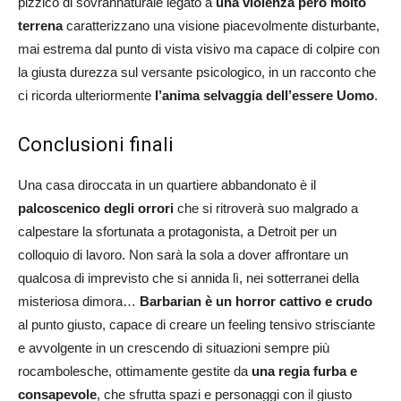
pizzico di sovrannaturale legato a
una violenza però molto
terrena
caratterizzano una visione piacevolmente disturbante,
mai estrema dal punto di vista visivo ma capace di colpire con
la giusta durezza sul versante psicologico, in un racconto che
ci ricorda ulteriormente
l’anima selvaggia dell’essere Uomo
.
Conclusioni finali
Una casa diroccata in un quartiere abbandonato è il
palcoscenico degli orrori
che si ritroverà suo malgrado a
calpestare la sfortunata a protagonista, a Detroit per un
colloquio di lavoro. Non sarà la sola a dover affrontare un
qualcosa di imprevisto che si annida lì, nei sotterranei della
misteriosa dimora…
Barbarian è un horror cattivo e crudo
al punto giusto, capace di creare un feeling tensivo strisciante
e avvolgente in un crescendo di situazioni sempre più
rocambolesche, ottimamente gestite da
una regia furba e
consapevole
, che sfrutta spazi e personaggi con il giusto