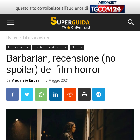
Home
Film da vedere
Film da vedere
Piattaforme streaming
NetFlix
Barbarian, recensione (no
spoiler) del film horror
Da
Maurizio Encari
-
7 Maggio 2024