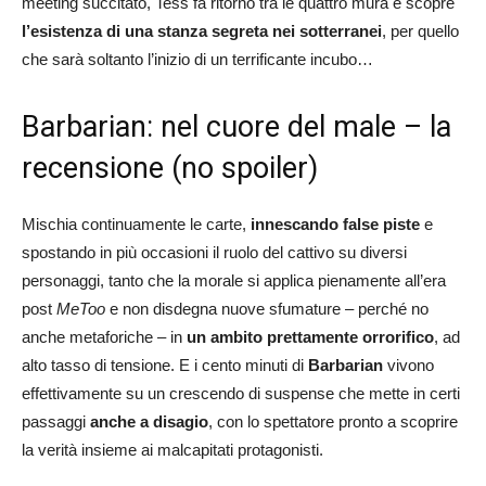
meeting succitato, Tess fa ritorno tra le quattro mura e scopre
l’esistenza di una stanza segreta nei sotterranei
, per quello
che sarà soltanto l’inizio di un terrificante incubo…
Barbarian: nel cuore del male – la
recensione (no spoiler)
Mischia continuamente le carte,
innescando false piste
e
spostando in più occasioni il ruolo del cattivo su diversi
personaggi, tanto che la morale si applica pienamente all’era
post
MeToo
e non disdegna nuove sfumature – perché no
anche metaforiche – in
un ambito prettamente orrorifico
, ad
alto tasso di tensione. E i cento minuti di
Barbarian
vivono
effettivamente su un crescendo di suspense che mette in certi
passaggi
anche a disagio
, con lo spettatore pronto a scoprire
la verità insieme ai malcapitati protagonisti.