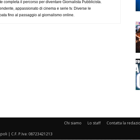
completa il percorso per diventare Giornalista Pubblicista.
endente, appassionato di cinema e serie tv. Diverse le
pata fino al passaggio al giornalismo online.
Chi siamo
Lo staff
Contatta la redazi
oli | C.F. P.Iva: 08723421213