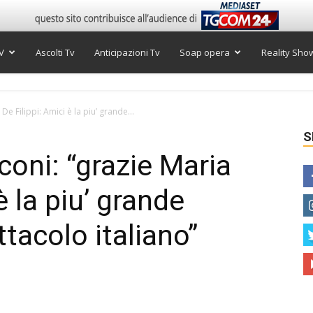
V
Ascolti Tv
Anticipazioni Tv
Soap opera
Reality Sho
 De Filippi: Amici è la piu’ grande...
S
sconi: “grazie Maria
è la piu’ grande
ttacolo italiano”