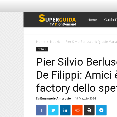
Super
Home
Guida T
Guida
Home
Notizie
Pier Silvio Berlusconi: “grazie Maria
Notizie
TV
Pier Silvio Berlu
De Filippi: Amici 
factory dello spe
Da
Emanuele Ambrosio
-
19 Maggio 2024