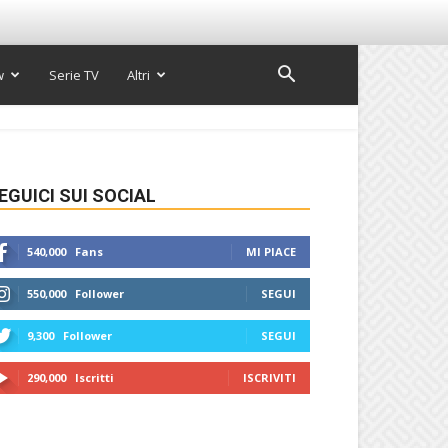
w
Serie TV
Altri
EGUICI SUI SOCIAL
540,000
Fans
MI PIACE
550,000
Follower
SEGUI
9,300
Follower
SEGUI
290,000
Iscritti
ISCRIVITI