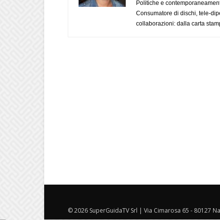
Politiche e contemporaneamente 
Consumatore di dischi, tele-dip
collaborazioni: dalla carta stam
© 2026 SuperGuidaTV Srl | Via Cimarosa 65 - 80127 Nap