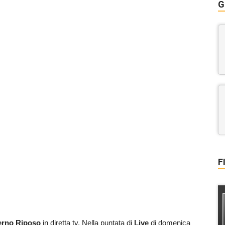
G
F
erno Riposo
in diretta tv. Nella puntata di
Live
di domenica