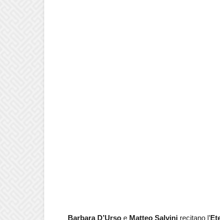
Barbara D’Urso
e
Matteo Salvini
recitano l’
Et