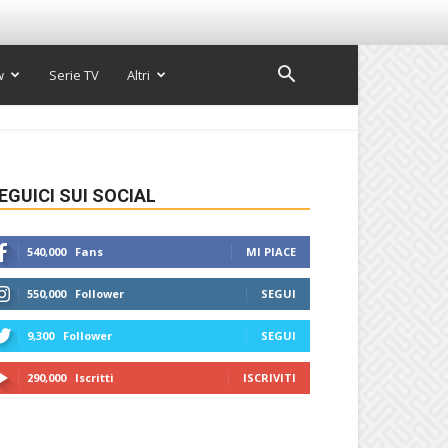
w
Serie TV
Altri
EGUICI SUI SOCIAL
540,000
Fans
MI PIACE
550,000
Follower
SEGUI
9,300
Follower
SEGUI
290,000
Iscritti
ISCRIVITI