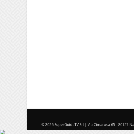
© 2026 SuperGuidaTV Srl | Via Cimarosa 65 - 80127 Nap