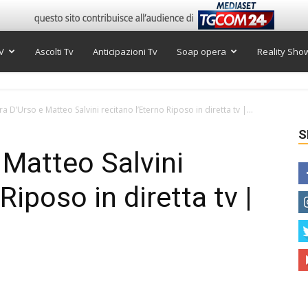
V
Ascolti Tv
Anticipazioni Tv
Soap opera
Reality Sho
a D’Urso e Matteo Salvini recitano l’Eterno Riposo in diretta tv |...
S
 Matteo Salvini
Riposo in diretta tv |