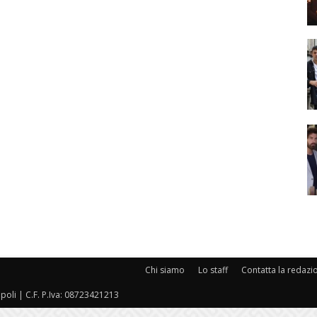
Chi siamo
Lo staff
Contatta la redazi
oli | C.F. P.Iva: 08723421213