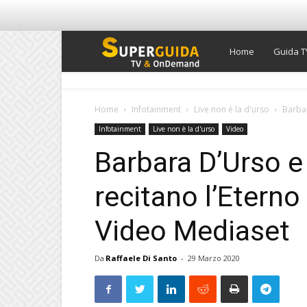
Super
Home
Guida T
Guida
Home
Infotainment
Live non è la d'urso
Barbar
Infotainment
Live non è la d'urso
Video
TV
Barbara D’Urso e
recitano l’Eterno 
Video Mediaset
Da
Raffaele Di Santo
-
29 Marzo 2020