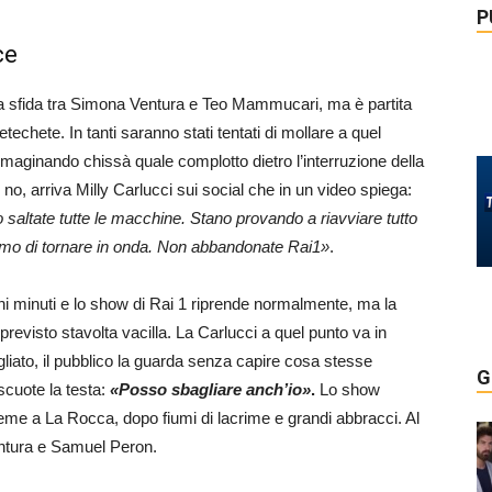
P
ce
la sfida tra Simona Ventura e Teo Mammucari, ma è partita
etechete. In tanti saranno stati tentati di mollare a quel
mmaginando chissà quale complotto dietro l’interruzione della
e no, arriva Milly Carlucci sui social che in un video spiega:
no saltate tutte le macchine. Stano provando a riavviare tutto
eremo di tornare in onda. Non abbandonate Rai1»
.
i minuti e lo show di Rai 1 riprende normalmente, ma la
revisto stavolta vacilla. La Carlucci a quel punto va in
gliato, il pubblico la guarda senza capire cosa stesse
G
 scuote la testa:
«Posso sbagliare anch’io»
.
Lo show
eme a La Rocca, dopo fiumi di lacrime e grandi abbracci. Al
ntura e Samuel Peron.