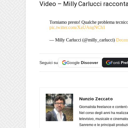
Video – Milly Carlucci racconta
Torniamo presto! Qualche problema tecnico
pic.twitter.com/XaUAngNCh1
— Milly Carlucci (@milly_carlucci)
Decem
Seguici su
Google
Discover
Fonti
Pre
Nunzio Zeccato
Giornalista freelance e content 
Nel corso degli anni ha realizz
televisivo, musicale e cinematog
Sanremo e le principali produzi