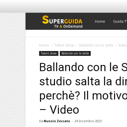
Super
Home
Guida T
Guida
Home
Talent show
Ballando con le stelle
Balla
Talent show
Ballando con le stelle
TV
Ballando con le S
studio salta la di
perchè? Il motiv
– Video
Da
Nunzio Zeccato
-
24 Dicembre 2023