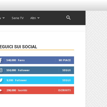
w
Serie TV
Altri
EGUICI SUI SOCIAL
540,000
Fans
MI PIACE
550,000
Follower
SEGUI
9,300
Follower
SEGUI
290,000
Iscritti
ISCRIVITI