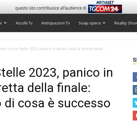
V
Ascolti Tv
Anticipazioni Tv
Soap opera
Reality Sho
ndo con le Stelle 2023, panico in studio salta la diretta della...
S
telle 2023, panico in
retta della finale:
o di cosa è successo