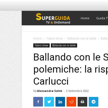
Super
Home
Guida T
Guida
Home
Talent show
Ballando con le stelle
Balla
Talent show
Ballando con le stelle
TV
Ballando con le S
polemiche: la ris
Carlucci
Da
Alessandra Solmi
-
3 Settembre 2022