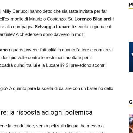
P
 di Milly Carlucci hanno detto che sia stata invitata per
far
 dell’ex moglie di Maurizio Costanzo. Su
Lorenzo Biagiarelli
are alla compagna
Selvaggia Lucarelli
seduta in giuria e il
rziale? A chiederselo sono davvero in molti.
sano
riguarda invece l’attualità in quanto l’attore e comico si
dosi più volte contro le restrizioni adottate per il
cadrà quindi tra lui e la Lucarelli? Si prevedono scontri
io? A quanto pare la scelta di ballare con un ballerino dello
G
ere: la risposta ad ogni polemica
ne la conduttrice, senza peli sulla lingua, ha messo a