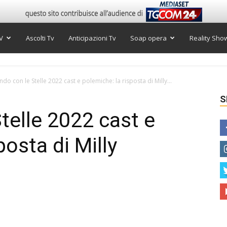
V
Ascolti Tv
Anticipazioni Tv
Soap opera
Reality Sho
ndo con le Stelle 2022 cast e polemiche: la risposta di Milly...
S
telle 2022 cast e
posta di Milly