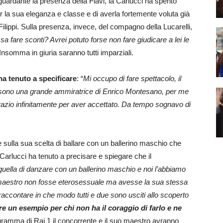
 riguardante la presenza della Flavi, la Carlucci ha spento
r la sua eleganza e classe e di averla fortemente voluta già
Filippi. Sulla presenza, invece, del compagno della Lucarelli,
 fare sconti? Avrei potuto forse non fare giudicare a lei le
 Insomma in giuria saranno tutti imparziali.
ha tenuto a specificare
: “
Mi occupo di fare spettacolo, il
che sono una grande ammiratrice di Enrico Montesano, per me
ingrazio infinitamente per aver accettato. Da tempo sognavo di
e sulla sua scelta di ballare con un ballerino maschio che
Carlucci ha tenuto a precisare e spiegare che il
 quella di danzare con un ballerino maschio e noi l’abbiamo
maestro non fosse eterosessuale ma avesse la sua stessa
r raccontare in che modo tutti e due sono usciti allo scoperto
e un esempio per chi non ha il coraggio di farlo e ne
ogramma di Rai 1 il concorrente e il suo maestro avranno