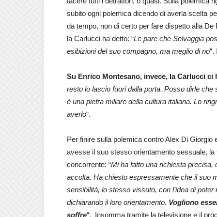
tacere tutti i detrattori, o quasi. Sulla polemica
subito ogni polemica dicendo di averla scelta pe
da tempo, non di certo per fare dispetto alla De 
la Carlucci ha detto: “
Le pare che Selvaggia possa
esibizioni del suo compagno, ma meglio di no
“.
Su Enrico Montesano, invece, la Carlucci ci 
resto lo lascio fuori dalla porta. Posso dirle 
è una pietra miliare della cultura italiana. Lo r
averlo
“.
Per finire sulla polemica contro Alex Di Giorgio 
avesse il suo stesso orientamento sessuale, la 
concorrente: “
Mi ha fatto una richiesta precisa,
accolta. Ha chiesto espressamente che il suo 
sensibilità, lo stesso vissuto, con l’idea di pote
dichiarando il loro orientamento.
Vogliono esser
soffre
“. Insomma tramite la televisione e il pr