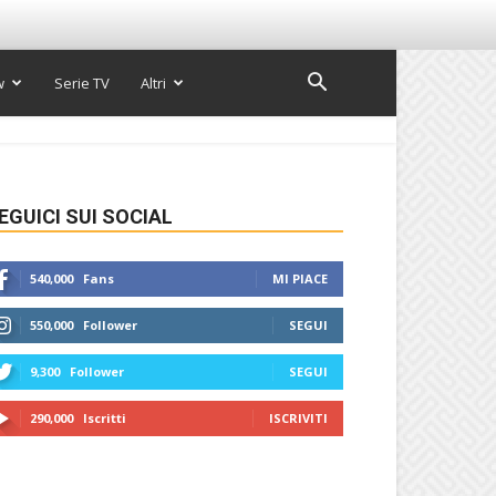
w
Serie TV
Altri
EGUICI SUI SOCIAL
540,000
Fans
MI PIACE
550,000
Follower
SEGUI
9,300
Follower
SEGUI
290,000
Iscritti
ISCRIVITI