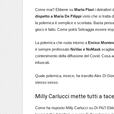
Come mai? Ebbene su
Marta Flavi
i detrattori
dispetto a Maria De Filippi
visto che si tratta
la polemica è semplice e scontata. Basta pens
gioco è fatto. Come potrà Selvaggia essere impa
La polemica che ruota intorno a
Enrico Monte
è sempre professato
NoVax e NoMask
scaglian
contenimento della diffusione del Covid. Cosa ac
infuocati.
Quale polemica, invece, ha travolto Alex Di Giorg
stesso sesso.
Milly Carlucci mette tutti a tac
Come ha risposto Milly Carlucci su
Di Più
? Ebbe