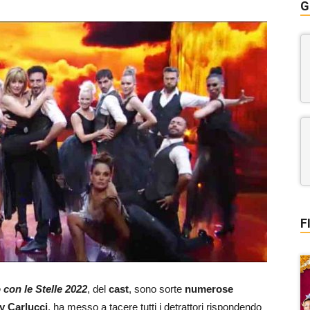
G
F
 con le Stelle 2022
, del
cast
, sono sorte
numerose
ly Carlucci
, ha messo a tacere tutti i detrattori rispondendo