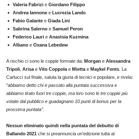
Valeria Fabrizi
e
Giordano Filippo
Andrea Iannone
e
Lucrezia Lando
Fabio Galante
e
Giada Lini
Sabrina Salerno
e
Samuel Peron
Federico Lauri
e
Anastsia Kuzmina
Albano
e
Oxana Lebedew
A rischio ci sono le coppie formate da:
Morgan
e
Alessandra
Tripoli
,
Arisa
e
Vito Coppola
e
Mietta
e
Maykel
Fonts
. La
Carlucci sul finale, saluta la giuria di tecnici e popolare, e rivela:
“
abbiamo detto chi è passato alla puntata successiva e
abbiamo tirato fuori tre coppie, ma loro sono le tre coppie più
votate dal pubblico e guadagnano 10 punti di bonus per la
prossima puntata”.
Nessun eliminato quindi nella puntata del debutto di
Ballando 2021
che si preannuncia un’edizione tutta al