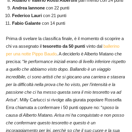
Albano
e
Valerio Rossi Albertini
pari merito con 24 punti
Andrea Iannone
con 22 punti
Federico Lauri
con 21 punti
Fabio Galante
con 14 punti
Prima di svelare la classifica finale, è il momento di scoprire a
chi va assegnato il
tesoretto da 50 punti
vinto dal
ballerino
per una notte Pippo Baudo
. A deciderlo è Alberto Matano che
precisa: “
le performance iniziali erano di livello inferiore rispetto
a quello che abbiamo visto dopo. Ballando è un viaggio
incredibile, ci sono artisti che si giocano una carriera e stasera
per la difficoltà nella prova che ho visto, per l’intensità e la
passione che ci ha messo questa sera il mio tesoretto va ad
Arisa
“. Milly Carlucci si rivolge alla giurata popolare Rossella
Erra chiamata a confermare i 50 punti oppure no: “
sposo la
causa di Alberto Matano. Arisa mi ha conquistato e non posso
che confermare questo tesoretto e questo è un
incoraggiamento per lei, perchè so che il suo cuore e la sua