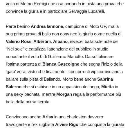
volta di Memo Remigi che osa portando in pista una prova che
convince la giuria e in particolare Selvaggia Lucarelli.
Parte benino
Andrea Iannone
, campione di Moto GP, ma la
sua prima prova di ballo non convince la giuria come quella di
Valerio Rossi Albertini
.
Albano
, invece, balla sule note de
“Nel sole” e catalizza l’attenzione del pubblico in studio
nonostante il voto 0 di Guillermo Mariotto. Da sottolineare
l’ottima partenza di
Bianca Gascoigne
che segna l’inizio della
‘gara’ vera, visto che finalmente i concorrenti vip cominciano a
ballare sulla pista di Ballando. Molto bene anche
Sabrina
Salerno
che si esibisce in un appassionato tango,
Mietta
in
una sexy bachata, mentre
Morgan
regala la performance più
bella della prima serata.
Convincono anche
Arisa
in una charleston davvero
travolgente e l’ex rugbista
Alvise Rigo
che conquista la giurata