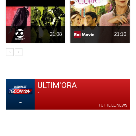
21:08
21:10
ULTIM'ORA
-
-
TUTTE LE NEWS