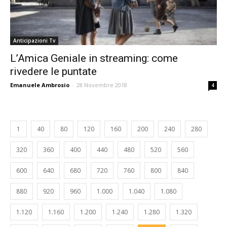
Anticipazioni Tv
L’Amica Geniale in streaming: come
rivedere le puntate
Emanuele Ambrosio
-
28 Novembre 2018
4
1
40
80
120
160
200
240
280
320
360
400
440
480
520
560
600
640
680
720
760
800
840
880
920
960
1.000
1.040
1.080
1.120
1.160
1.200
1.240
1.280
1.320