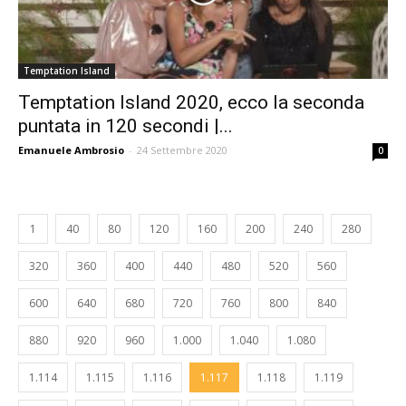
Temptation Island
Temptation Island 2020, ecco la seconda
puntata in 120 secondi |...
Emanuele Ambrosio
-
24 Settembre 2020
0
1
40
80
120
160
200
240
280
320
360
400
440
480
520
560
600
640
680
720
760
800
840
880
920
960
1.000
1.040
1.080
1.114
1.115
1.116
1.117
1.118
1.119