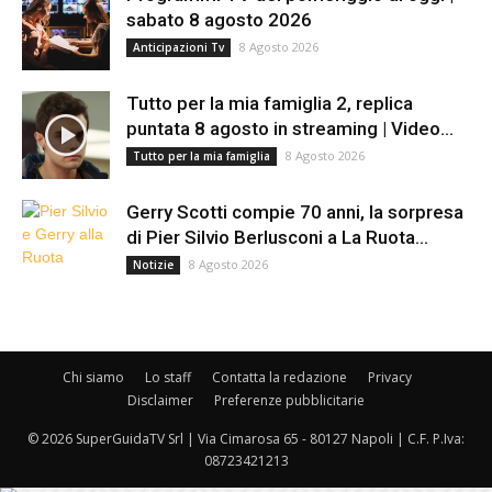
sabato 8 agosto 2026
8 Agosto 2026
Anticipazioni Tv
Tutto per la mia famiglia 2, replica
puntata 8 agosto in streaming | Video...
8 Agosto 2026
Tutto per la mia famiglia
Gerry Scotti compie 70 anni, la sorpresa
di Pier Silvio Berlusconi a La Ruota...
8 Agosto 2026
Notizie
Chi siamo
Lo staff
Contatta la redazione
Privacy
Disclaimer
Preferenze pubblicitarie
© 2026 SuperGuidaTV Srl | Via Cimarosa 65 - 80127 Napoli | C.F. P.Iva:
08723421213