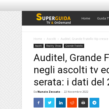
Super
Home
Guida T
Guida
Home
Ascolti
Auditel, Grande Fratello Vip cresce n
Ascolti
Reality Show
Grande Fratello
TV
Auditel, Grande F
negli ascolti tv e
serata: i dati d
Da
Nunzio Zeccato
-
22 Novembre 2022