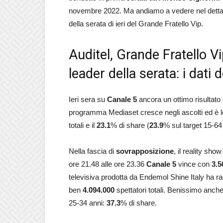
novembre 2022. Ma andiamo a vedere nel dettaglio
della serata di ieri del Grande Fratello Vip.
Auditel, Grande Fratello Vi
leader della serata: i dat
Ieri sera su
Canale 5
ancora un ottimo risultato 
programma Mediaset cresce negli ascolti ed è l
totali e il
23.1
% di share (
23.9
% sul target 15-64
Nella fascia di
sovrapposizione
, il reality sh
ore 21.48 alle ore 23.36
Canale 5
vince con
3.5
televisiva prodotta da Endemol Shine Italy ha ra
ben
4.094.000
spettatori totali.
Benissimo anche il
25-34 anni:
37.3
% di share.