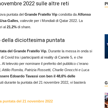
 novembre 2022 sulle altre reti
P
uova puntata del
Grande Fratello Vip
condotta da
Alfonso
Usa-Galles
, valevole per i Mondiali di Qatar 2022. La
ri al
21.2
%
di share.
o della diciottesima puntata
ntata del Grande Fratello Vip.
Durante la messa in onda si
di Covid tra i partecipanti al reality di Canele 5, e che
Al televoto per nominare il preferito del pubblico c’erano
 Attilio Romita, Patrizia Rossetti, Charlie Gnocchi e Luca
o essere Edoardo Tavassi con ben il 48,6% delle
uti durante la puntata del 21 novembre 2022, vi basterà
G
lla puntata del 21 novembre 2022