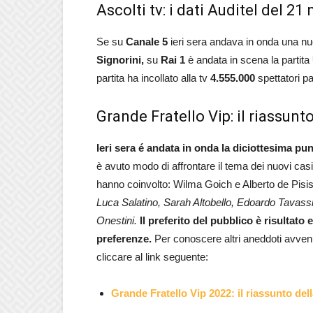
Ascolti tv: i dati Auditel del 21
Se su
Canale 5
ieri sera andava in onda una n
Signorini,
su
Rai 1
è andata in scena la partita
partita ha incollato alla tv
4.555.000
spettatori pa
Grande Fratello Vip: il riassunt
Ieri sera é andata in onda la diciottesima pu
è avuto modo di affrontare il tema dei nuovi casi 
hanno coinvolto: Wilma Goich e Alberto de Pisis. 
Luca Salatino, Sarah Altobello, Edoardo Tavassi,
Onestini.
Il preferito del pubblico è risultat
preferenze.
Per conoscere altri aneddoti avven
cliccare al link seguente:
Grande Fratello Vip 2022: il riassunto de