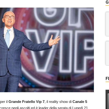
G
F
per il
Grande Fratello Vip 7
, il reality show di
Canale 5
cresce negli ascolti ed è leader della serata di Lunedì 21