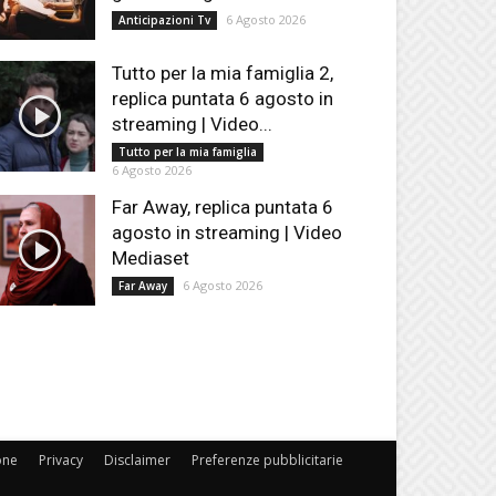
6 Agosto 2026
Anticipazioni Tv
Tutto per la mia famiglia 2,
replica puntata 6 agosto in
streaming | Video...
Tutto per la mia famiglia
6 Agosto 2026
Far Away, replica puntata 6
agosto in streaming | Video
Mediaset
6 Agosto 2026
Far Away
one
Privacy
Disclaimer
Preferenze pubblicitarie