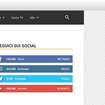
w
Serie TV
Altri
EGUICI SUI SOCIAL
540,000
Fans
MI PIACE
550,000
Follower
SEGUI
9,300
Follower
SEGUI
290,000
Iscritti
ISCRIVITI