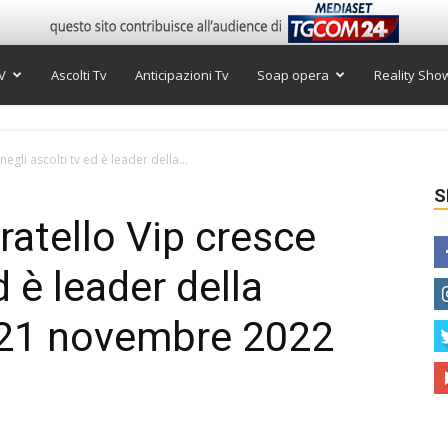
V
Ascolti Tv
Anticipazioni Tv
Soap opera
Reality Sho
egli ascolti tv ed è leader della...
S
ratello Vip cresce
d è leader della
el 21 novembre 2022