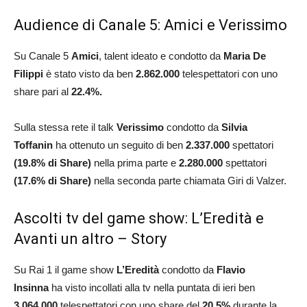
Audience di Canale 5: Amici e Verissimo
Su Canale 5
Amici
, talent ideato e condotto da
Maria De
Filippi
è stato visto da ben
2.862.000
telespettatori con uno
share pari al
22.4
%.
Sulla stessa rete il talk
Verissimo
condotto da
Silvia
Toffanin
ha ottenuto un seguito di ben
2.337.000
spettatori
(
19.8
% di Share)
nella prima parte e
2.280.000
spettatori
(
17.6
% di Share)
nella seconda parte chiamata Giri di Valzer.
Ascolti tv del game show: L’Eredità e
Avanti un altro – Story
Su Rai 1 il game show
L’Eredità
condotto da
Flavio
Insinna
ha visto incollati alla tv nella puntata di ieri ben
3.064.000
telespettatori con uno share del
20.5
%
durante la