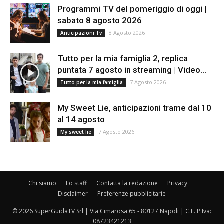
Programmi TV del pomeriggio di oggi |
sabato 8 agosto 2026
8 Agosto 2026
Anticipazioni Tv
Tutto per la mia famiglia 2, replica
puntata 7 agosto in streaming | Video...
7 Agosto 2026
Tutto per la mia famiglia
My Sweet Lie, anticipazioni trame dal 10
al 14 agosto
7 Agosto 2026
My sweet lie
Chi siamo
Lo staff
Contatta la redazione
Privacy
Disclaimer
Preferenze pubblicitarie
© 2026 SuperGuidaTV Srl | Via Cimarosa 65 - 80127 Napoli | C.F. P.Iva:
08723421213