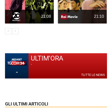
21:08
21:10
ULTIM'ORA
-
-
TUTTE LE NEWS
GLI ULTIMI ARTICOLI